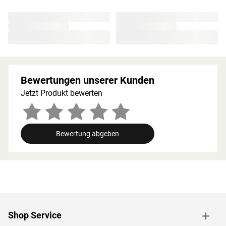
unbedingt eingehalten werden. Bei 9-kW-Öfen muss die
Höhe des Ofenschutzes angepasst werden. Bitte beachte
zu den obig genannten Hinweisen die beigefügten
Montageanleitungen.
Bewertungen unserer Kunden
Jetzt Produkt bewerten
Bewertung abgeben
Shop Service