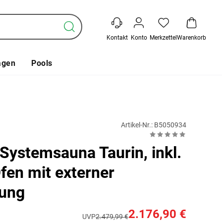
Kontakt
Konto
Merkzettel
Warenkorb
agen
Pools
Artikel-Nr.: B5050934
Systemsauna Taurin, inkl.
fen mit externer
rung
2.176,90 €
UVP
2.479,99 €