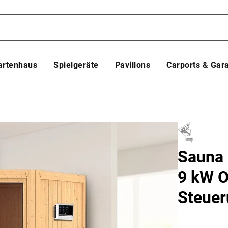
artenhaus
Spielgeräte
Pavillons
Carports & Gar
Sauna 
9 kW O
Steue