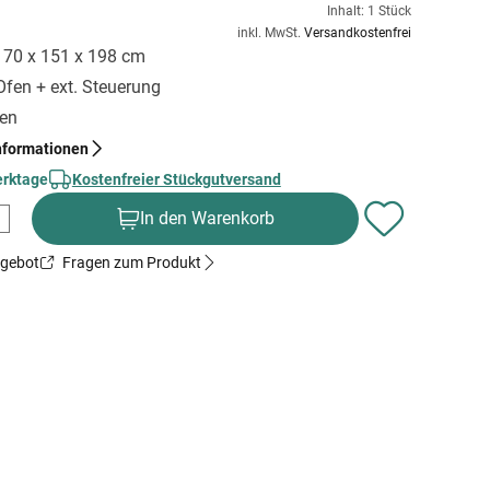
Inhalt: 1 Stück
inkl. MwSt.
Versandkostenfrei
 170 x 151 x 198 cm
Ofen + ext. Steuerung
gen
nformationen
erktage
Kostenfreier Stückgutversand
In den Warenkorb
ngebot
Fragen zum Produkt