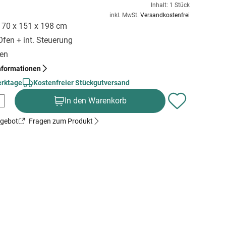
Inhalt: 1 Stück
inkl. MwSt.
Versandkostenfrei
 170 x 151 x 198 cm
Ofen + int. Steuerung
gen
nformationen
erktage
Kostenfreier Stückgutversand
In den Warenkorb
ngebot
Fragen zum Produkt