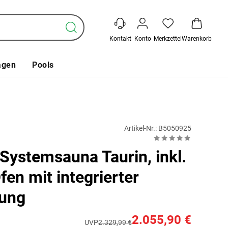
Kontakt
Konto
Merkzettel
Warenkorb
agen
Pools
Artikel-Nr.: B5050925
Systemsauna Taurin, inkl.
fen mit integrierter
rung
2.055,90 €
UVP
2.329,99 €