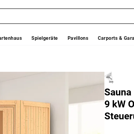
artenhaus
Spielgeräte
Pavillons
Carports & Gar
Sauna 
9 kW O
Steue