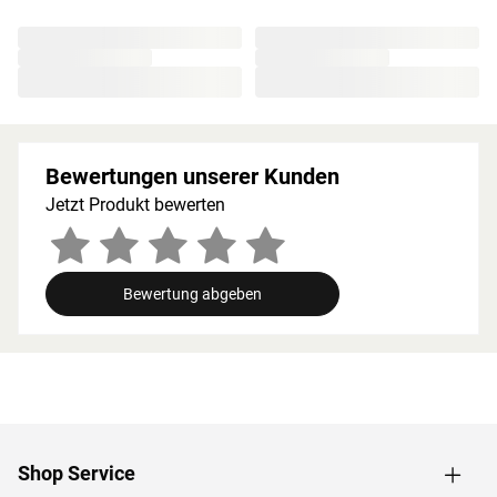
unbedingt eingehalten werden. Bei 9-kW-Öfen muss die
Höhe des Ofenschutzes angepasst werden. Bitte beachte
zu den obig genannten Hinweisen die beigefügten
Montageanleitungen.
Bewertungen unserer Kunden
Jetzt Produkt bewerten
Bewertung abgeben
Shop Service