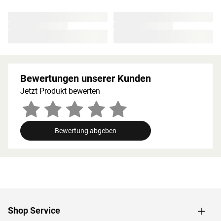
unbedingt eingehalten werden. Bei 9-kW-Öfen muss die
Höhe des Ofenschutzes angepasst werden. Bitte beachte
zu den obig genannten Hinweisen die beigefügten
Montageanleitungen.
Bewertungen unserer Kunden
Jetzt Produkt bewerten
Bewertung abgeben
Shop Service