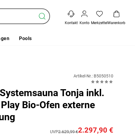
Kontakt
Konto
Merkzettel
Warenkorb
agen
Pools
Artikel-Nr.: B5050510
Systemsauna Tonja inkl.
 Play Bio-Ofen externe
rung
2.297,90 €
UVP
2.629,99 €