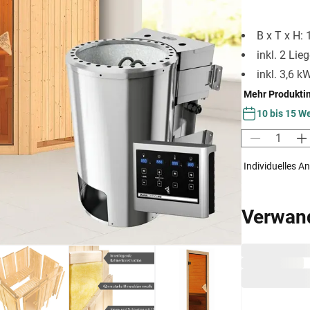
B x T x H:
inkl. 2 Lie
inkl. 3,6 
Mehr Produkti
10 bis 15 W
Individuelles A
Verwan