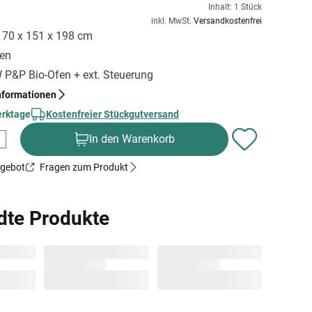
Inhalt: 1 Stück
inkl. MwSt.
Versandkostenfrei
 170 x 151 x 198 cm
gen
kW P&P Bio-Ofen + ext. Steuerung
nformationen
erktage
Kostenfreier Stückgutversand
In den Warenkorb
ngebot
Fragen zum Produkt
dte Produkte