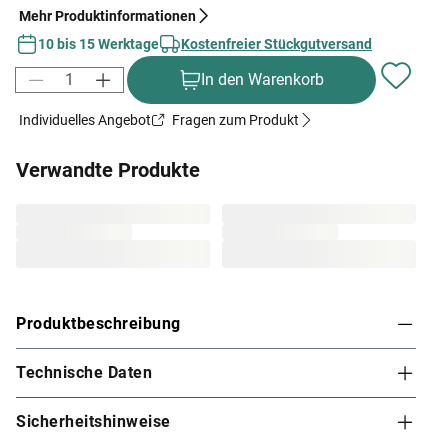
Mehr Produktinformationen
10 bis 15 Werktage
Kostenfreier Stückgutversand
In den Warenkorb
Individuelles Angebot
Fragen zum Produkt
Verwandte Produkte
Produktbeschreibung
Technische Daten
Karibu Innensauna Tonja in Systembauweise für
1-2 Personen
Sicherheitshinweise
Dieses Saunamodell – eine System- bzw. Elementsauna