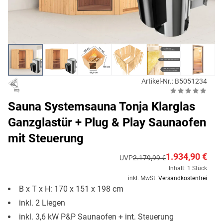
Artikel-Nr.: B5051234
Sauna Systemsauna Tonja Klarglas
Ganzglastür + Plug & Play Saunaofen
mit Steuerung
1.934,90 €
UVP
2.179,99 €
Inhalt: 1 Stück
inkl. MwSt.
Versandkostenfrei
B x T x H: 170 x 151 x 198 cm
inkl. 2 Liegen
inkl. 3,6 kW P&P Saunaofen + int. Steuerung