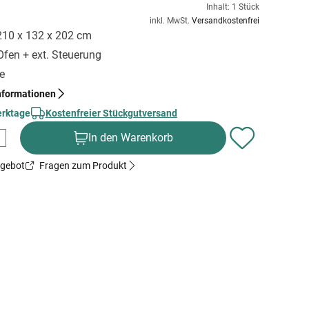
Inhalt: 1 Stück
inkl. MwSt.
Versandkostenfrei
 210 x 132 x 202 cm
Ofen + ext. Steuerung
ge
nformationen
erktage
Kostenfreier Stückgutversand
In den Warenkorb
ngebot
Fragen zum Produkt