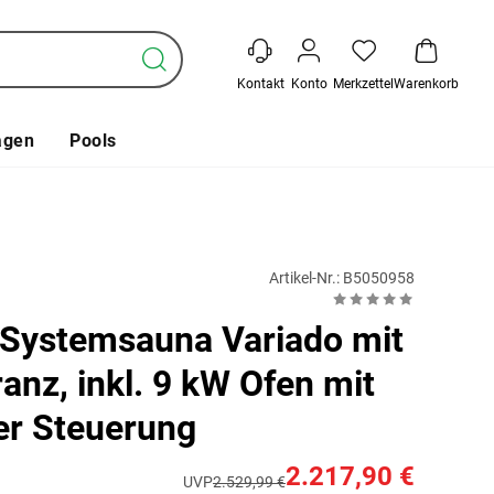
Kontakt
Konto
Merkzettel
Warenkorb
agen
Pools
Artikel-Nr.: B5050958
Systemsauna Variado mit
anz, inkl. 9 kW Ofen mit
er Steuerung
2.217,90 €
UVP
2.529,99 €