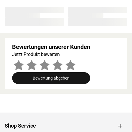
unbedingt eingehalten werden. Bei 9-kW-Öfen muss die
Höhe des Ofenschutzes angepasst werden. Bitte beachte
zu den obig genannten Hinweisen die beigefügten
Montageanleitungen.
Bewertungen unserer Kunden
Jetzt Produkt bewerten
Bewertung abgeben
Shop Service