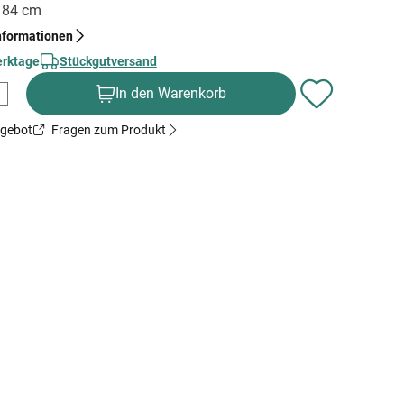
x 84 cm
nformationen
erktage
Stückgutversand
In den Warenkorb
ngebot
Fragen zum Produkt