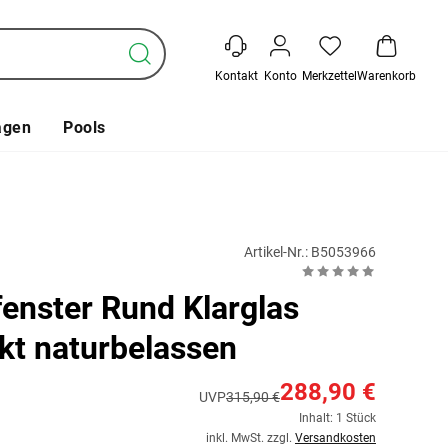
Kontakt
Konto
Merkzettel
Warenkorb
agen
Pools
Artikel-Nr.: B5053966
enster Rund Klarglas
kt naturbelassen
288,90 €
UVP
315,90 €
Inhalt: 1 Stück
inkl. MwSt. zzgl.
Versandkosten