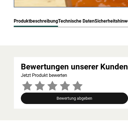
Produktbeschreibung
Technische Daten
Sicherheitshinw
Karibu Saunafenster Rund Klarg
Rundes Saunafenster mit Klarglas und naturbelassenem 
offene Raumwirkung in der Saunakabine. Mit einem Durch
Bewertungen unserer Kunden
markanten gestalterischen Akzent und lässt sich harmo
integrieren.
Jetzt Produkt bewerten
Die klare Verglasung sorgt für einen ungehinderten Ausblic
Innenraum, ohne die Funktionalität oder Wärmedämmung 
naturbelassene Oberfläche bietet flexible Gestaltungsmög
Bewertung abgeben
Oberflächenbehandlung.
Karibu – Naturprodukte von hoher Qu
Karibu ist langjähriger und kompetenter Partner für Gart
made in Germany. Dabei ist hohe Qualität Standard und 