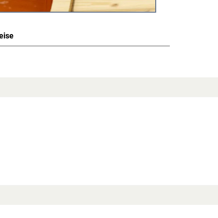
eise
las verpackt naturbelassen
Holzrahmen – ideal für mehr Tageslicht und eine
messer von 84 x 84 cm (B x H) setzt es einen
nisch in klassische wie moderne Saunabauten
k und lässt gleichzeitig viel Licht in den
der Kabine zu beeinträchtigen. Die
lichkeiten bei der weiteren
alität
enhaus, Sauna, Spielgerät, Carport oder Pool –
nur ausgesuchtes erstklassiges Holz,