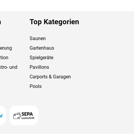
 Nordeuropas, kommt zur Verarbeitung. Durch
iderstandsfähig. Modernste Technologien sorgen
n
Top Kategorien
ät und Design.
Saunen
ferung
Gartenhaus
tion
Spielgeräte
ktro- und
Pavillons
Carports & Garagen
Pools