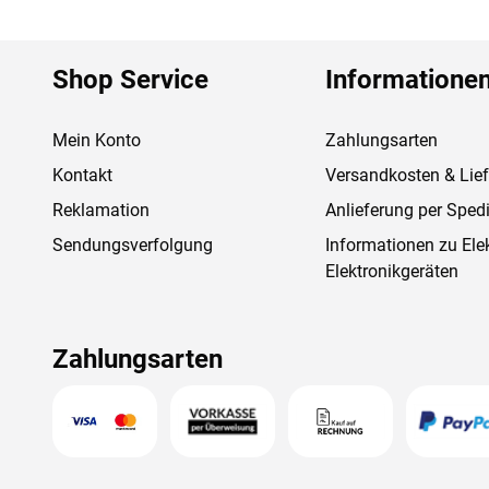
ausschließlich aus nachhaltig bewirtschafteten Wäldern
sein langsames Wachstum ist dies besonders hart und w
Shop Service
Informatione
für passgenaue Fertigung. Karibu setzt Akzente in Qualit
Mein Konto
Zahlungsarten
Kontakt
Versandkosten & Lie
Reklamation
Anlieferung per Spedi
Sendungsverfolgung
Informationen zu Ele
Elektronikgeräten
Zahlungsarten