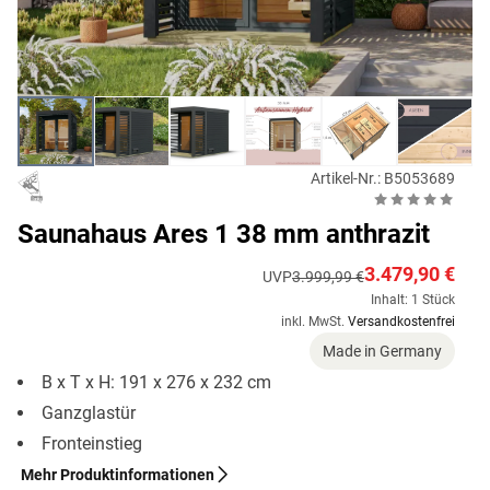
Artikel-Nr.: B5053689
Saunahaus Ares 1 38 mm anthrazit
3.479,90 €
UVP
3.999,99 €
Inhalt: 1 Stück
inkl. MwSt.
Versandkostenfrei
Made in Germany
B x T x H: 191 x 276 x 232 cm
Ganzglastür
Fronteinstieg
Mehr Produktinformationen