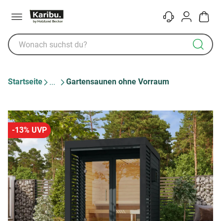
Menü
Kontakt
Konto
Warenk
Startseite
Gartensaunen ohne Vorraum
-13% UVP