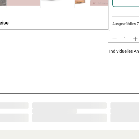
eise
Ausgewähltes 
m naturbelassen -
Individuelles A
rtige Materialien und attraktives Design sorgen
en. Hier können 2-4 Personen gleichzeitig
natürliche Isolierung. Weitestgehend frei von
en Fichtenholz als ideales Saunaholz aus. Die
aturen lange bewahrt und dosiert abgegeben
ivholzsauna wird durch holzeigene Harze und
ch verströmen.
ndriss bzw. an der mitgelieferten
d weitere wichtige Hinweise findest du unter der