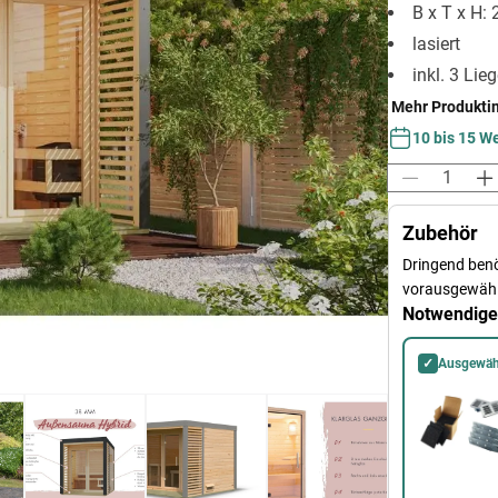
B x T x H:
lasiert
inkl. 3 Li
Mehr Produkti
10 bis 15 W
Zubehör
Dringend benö
vorausgewähl
Notwendige
✓
Ausgewäh
Essential Kom