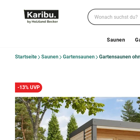
Saunen
G
Startseite
Saunen
Gartensaunen
Gartensaunen oh
-13% UVP