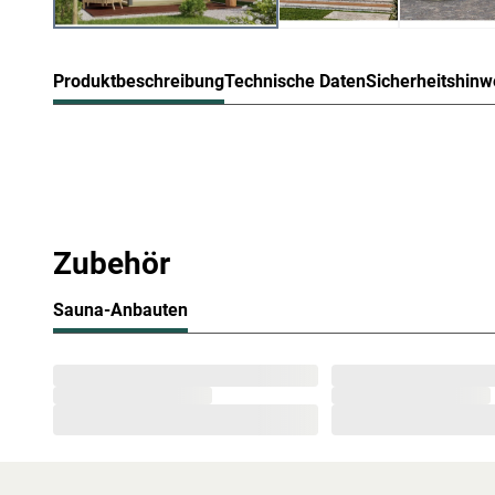
Produktbeschreibung
Technische Daten
Sicherheitshinw
KARIBU Saunahaus Ares 3 38 m
graualuminium
Erlebe pure Entspannung mit deiner Gartensauna: Hochwe
Zubehör
für ein einzigartiges Saunaerlebnis direkt in deinem Gart
saunieren.
Sauna-Anbauten
Die massiven Bohlen aus nordischer Fichte fungieren als 
Astlöchern und Harz sowie geringe Splittergefahr zeichn
gute Wärmespeicherkapazität bewirkt, dass hohe Temper
werden. Das vollkommen natürliche Erlebnis einer Mass
ätherische Öle abgerundet, die einen typischen Holzgeru
Orientiere dich für die Erstellung des Fundaments am Gru
Montageanleitung! Produktblätter, Montageanleitungen un