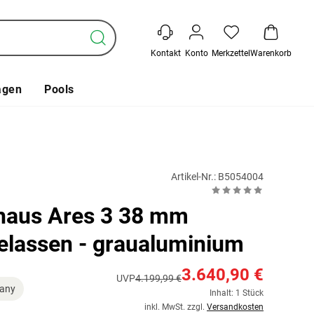
Kontakt
Konto
Merkzettel
Warenkorb
agen
Pools
Artikel-Nr.: B5054004
haus Ares 3 38 mm
elassen - graualuminium
3.640,90 €
UVP
4.199,99 €
any
Inhalt: 1 Stück
inkl. MwSt. zzgl.
Versandkosten