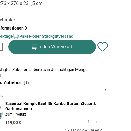
 276 x 276 x 231,5 cm
egebänke
nformationen
erktage
Paket- oder Stückgutversand
In den Warenkorb
tigtes Zubehör ist bereits in den richtigen Mengen
t.
s Zubehör
(1)
lt
plettset für Karibu Gartenhäuser & Gartensaunen
Essential Komplettset für Karibu Gartenhäuser &
Gartensaunen
Zum Produkt
119,00 €
1 x 119,00 € =
119,00 €