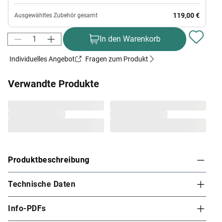
119,00 €
Ausgewähltes Zubehör gesamt
In den Warenkorb
Individuelles Angebot
Fragen zum Produkt
Verwandte Produkte
Produktbeschreibung
Technische Daten
KARIBU Saunahaus Energiesparhaus "Cuben" 38
mm terragrau
Info-PDFs
Die Wellness-Oase für deinen Garten – das Saunahaus