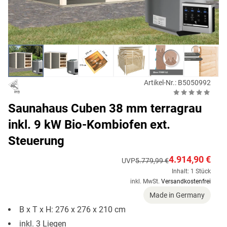
Artikel-Nr.: B5050992
Saunahaus Cuben 38 mm terragrau
inkl. 9 kW Bio-Kombiofen ext.
Steuerung
4.914,90 €
UVP
5.779,99 €
Inhalt: 1 Stück
inkl. MwSt.
Versandkostenfrei
Made in Germany
B x T x H: 276 x 276 x 210 cm
inkl. 3 Liegen