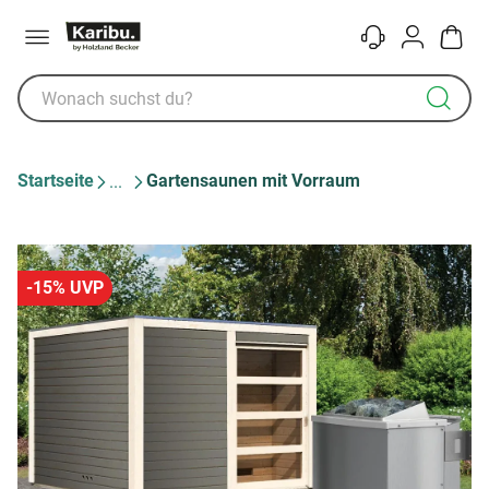
Menü
Kontakt
Konto
Warenk
Startseite
Gartensaunen mit Vorraum
-15% UVP