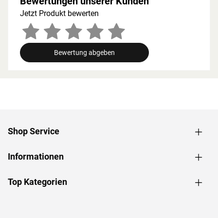
Bewertungen unserer Kunden
für Licht in Ihrem Saunahaus. Die Saunatür besteht aus
Jetzt Produkt bewerten
bronziertem 8 mm Einscheibensicherheitsglas und ist
rechts und links anschlagbar. Zur Ausstattung gehören
Magnetschnapper und der hochwertige Holztürgriff im
Karibu-Design.
Bewertung abgeben
Inkl. 9 kW Saunaofen mit externer Steuerung "Easy"
Der Saunaofen besteht aus einem Edelstahlaußenmantel.
Er verfügt über eine Rückwand und einen
Elektroanschlusskasten aus feueraluminiertem Stahl. Die
Steuerung wir getrennt vom Ofen an der Außenwand der
Sauna angebracht. Das elektronische Steuergerät ist
stufenlos zwischen 10 und 100 °C regelbar und verfügt
Shop Service
über eine Sicherheitstemperaturbegrenzung bei 140 °C.
Der Anschluss einer Kabinenbeleuchtung ist möglich und
bei einer Abschaltung werden die letzten Werte gehalten.
Informationen
Sie erhalten zusätzlich 18 kg Diabassteine.
Zubehör Empfehlung
Top Kategorien
Für das Saunahaus eignen sich zusätzlich die
selbstklebende Dachbahn zur Dacheindeckung, eine
Saunaleuchte und das 6-teilige Zubehörset. Beachten Sie
hierzu unser Zubehörangebot.