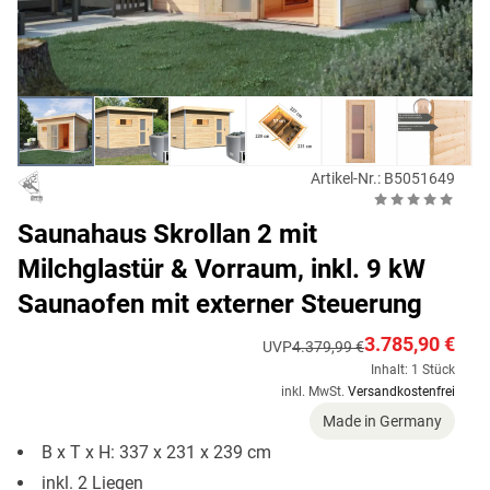
Artikel-Nr.: B5051649
Saunahaus Skrollan 2 mit
Milchglastür & Vorraum, inkl. 9 kW
Saunaofen mit externer Steuerung
3.785,90 €
UVP
4.379,99 €
Inhalt: 1 Stück
inkl. MwSt.
Versandkostenfrei
Made in Germany
B x T x H: 337 x 231 x 239 cm
inkl. 2 Liegen