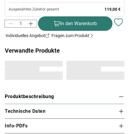
119,00 €
Ausgewähltes Zubehör gesamt
In den Warenkorb
Individuelles Angebot
Fragen zum Produkt
Verwandte Produkte
Produktbeschreibung
Technische Daten
KARIBU Saunahaus "Skrollan 2" 38 mm inkl. 9 kW
Saunaofen mit externer Steuerung Easy
Info-PDFs
Die Wellness-Oase für Deinen Garten - Das Saunahaus