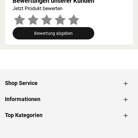
Bewertungen unserer Kunden
3 Schlüsseln geliefert. Die drei Lichtausschnitte sorgen für
Jetzt Produkt bewerten
ausreichend Licht in Ihrem Saunahaus. Die Saunatür
besteht aus bronziertem 8 mm Einscheibensicherheitsglas
und ist rechts und links anschlagbar. Zur Ausstattung
gehören Magnetschnapper und der hochwertige
Bewertung abgeben
Holztürgriff im Karibu-Design.
Inkl. 9 kW Bio-Ofen mit externer Steuerung "Easy"
Der 9 kW starke Bio-Kombiofen von Karibu wird inklusive
dem externen Steuergerät "Easy" und 18 kg Diabassteinen
geliefert. Das elektronische Steuergerät ist stufenlos
zwischen 10 und 100 °C regelbar und verfügt über eine
Sicherheitstemperaturbegrenzung bei 140 °C. Die
Shop Service
integrierte Soll/-Ist-Feuchtigkeitsanzeige lässt sich
Schrittweise zwischen 5 und 95% einstellen. Der Anschluss
einer Kabinenbeleuchtung ist möglich und bei einer
Informationen
Abschaltung werden die letzten Werte gehalten.
Zubehör Empfehlung
Top Kategorien
Für das Saunahaus eignen sich zusätzlich die
selbstklebende Dachbahn zur Dacheindeckung, eine
Saunaleuchte und das 6-teilige Zubehörset. Beachten Sie
hierzu unser Zubehörangebot.