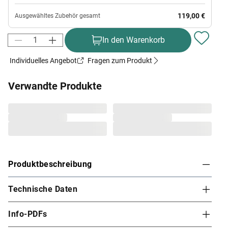
119,00 €
Ausgewähltes Zubehör gesamt
In den Warenkorb
Individuelles Angebot
Fragen zum Produkt
Verwandte Produkte
Produktbeschreibung
Technische Daten
KARIBU Saunahaus "Skrollan 3" 38 mm inkl. 9 kW
Bio-Kombiofen mit externer Steuerung "Easy"
Info-PDFs
Die Wellness-Oase für Deinen Garten - Das Saunahaus