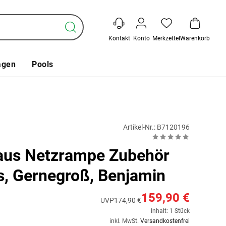
Kontakt
Konto
Merkzettel
Warenkorb
agen
Pools
Artikel-Nr.: B7120196
aus Netzrampe Zubehör
is, Gernegroß, Benjamin
159,90 €
UVP
174,90 €
Inhalt: 1 Stück
inkl. MwSt.
Versandkostenfrei