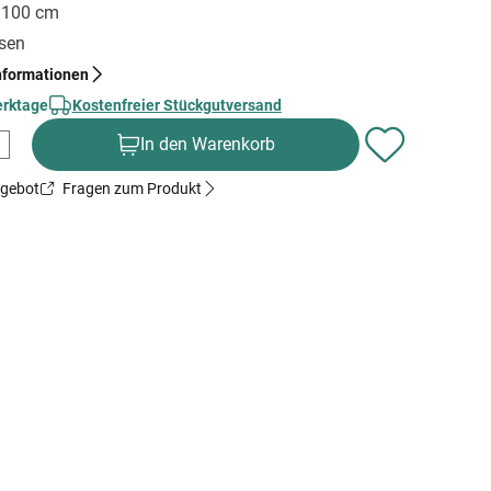
x 100 cm
sen
nformationen
erktage
Kostenfreier Stückgutversand
In den Warenkorb
ngebot
Fragen zum Produkt