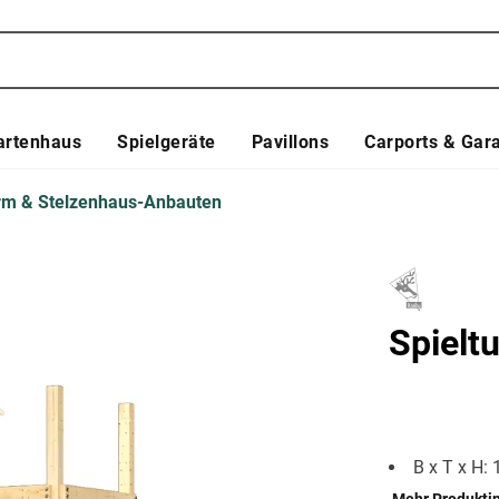
artenhaus
Spielgeräte
Pavillons
Carports & Gar
urm & Stelzenhaus-Anbauten
Spielt
B x T x H: