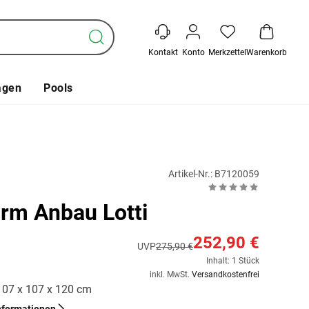
Kontakt
Konto
Merkzettel
Warenkorb
agen
Pools
Artikel-Nr.: B7120059
urm Anbau Lotti
252,90 €
UVP
275,90 €
Inhalt: 1 Stück
inkl. MwSt.
Versandkostenfrei
 107 x 107 x 120 cm