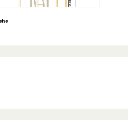
eise
rbelassen
 Podesthöhe von 125 cm
tabilität und Sicherheit für ihr Kind. Zur Befestigung
ebaut.
rm beträgt max. 150 kg.