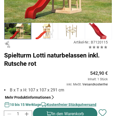
Artikel-Nr.: B7120115
Spielturm Lotti naturbelassen inkl.
Rutsche rot
542,90 €
Inhalt: 1 Stück
inkl. MwSt.
Versandkostenfrei
B x T x H: 107 x 107 x 291 cm
Mehr Produktinformationen
10 bis 15 Werktage
Kostenfreier Stückgutversand
In den Warenkorb