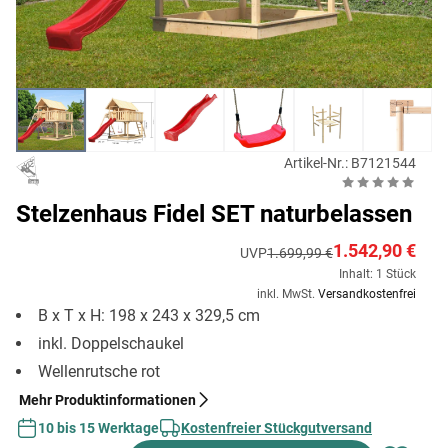
Artikel-Nr.: B7121544
Stelzenhaus Fidel SET naturbelassen
1.542,90 €
UVP
1.699,99 €
Inhalt: 1 Stück
inkl. MwSt.
Versandkostenfrei
B x T x H: 198 x 243 x 329,5 cm
inkl. Doppelschaukel
Wellenrutsche rot
Mehr Produktinformationen
10 bis 15 Werktage
Kostenfreier Stückgutversand