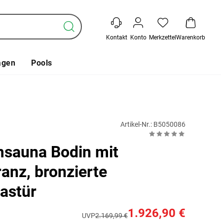
Kontakt
Konto
Merkzettel
Warenkorb
agen
Pools
Artikel-Nr.: B5050086
sauna Bodin mit
anz, bronzierte
astür
1.926,90 €
UVP
2.169,99 €