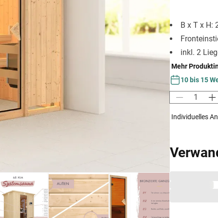
B x T x H:
Fronteinst
inkl. 2 Lie
Mehr Produkti
10 bis 15 W
Individuelles A
Verwan