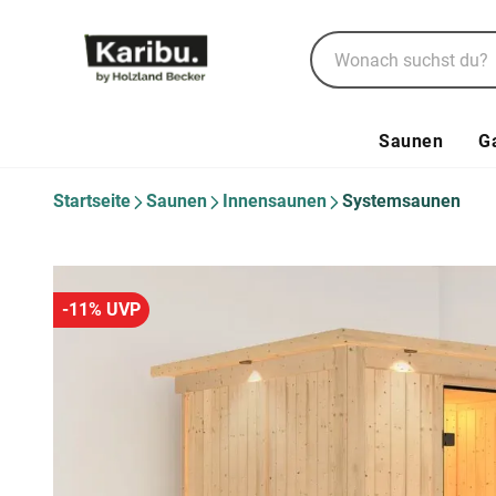
Saunen
G
Startseite
Saunen
Innensaunen
Systemsaunen
-11% UVP