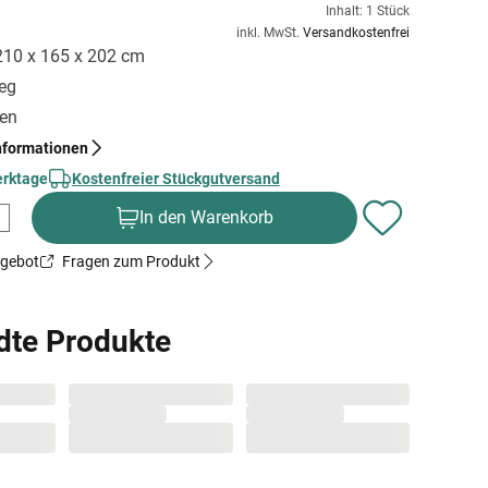
Inhalt: 1 Stück
inkl. MwSt.
Versandkostenfrei
 210 x 165 x 202 cm
ieg
gen
nformationen
erktage
Kostenfreier Stückgutversand
In den Warenkorb
ngebot
Fragen zum Produkt
dte Produkte