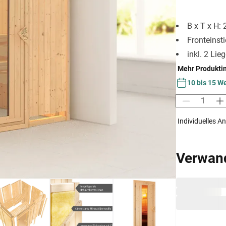
B x T x H:
Fronteinst
inkl. 2 Lie
Mehr Produkti
10 bis 15 W
Individuelles A
Verwan