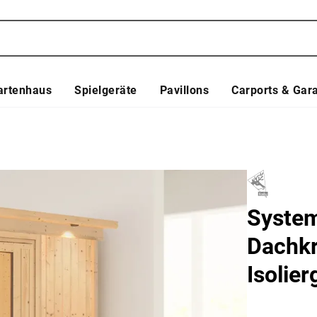
artenhaus
Spielgeräte
Pavillons
Carports & Gar
System
Dachkr
Isolier