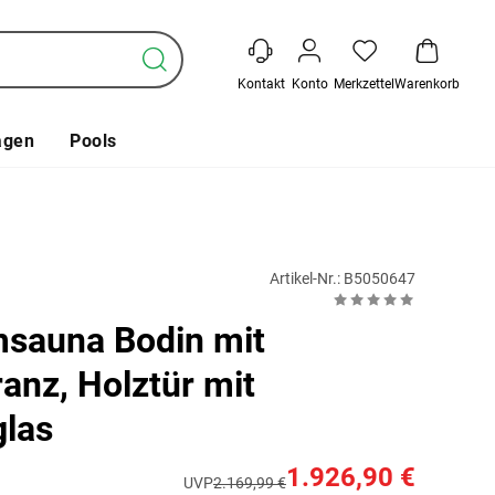
Kontakt
Konto
Merkzettel
Warenkorb
agen
Pools
Artikel-Nr.: B5050647
sauna Bodin mit
anz, Holztür mit
glas
1.926,90 €
UVP
2.169,99 €