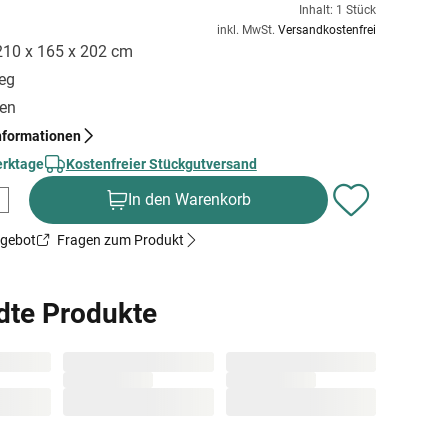
Inhalt: 1 Stück
inkl. MwSt.
Versandkostenfrei
 210 x 165 x 202 cm
ieg
gen
nformationen
erktage
Kostenfreier Stückgutversand
In den Warenkorb
ngebot
Fragen zum Produkt
dte Produkte