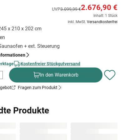
2.676,90 €
UVP
3.099,99 €
Inhalt: 1 Stück
inkl. MwSt.
Versandkostenfrei
 245 x 210 x 202 cm
gen
 Saunaofen + ext. Steuerung
nformationen
erktage
Kostenfreier Stückgutversand
In den Warenkorb
ngebot
Fragen zum Produkt
dte Produkte