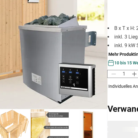
B x T x H:
inkl. 3 Lie
inkl. 9 kW
Mehr Produkti
10 bis 15 W
Individuelles A
Verwan