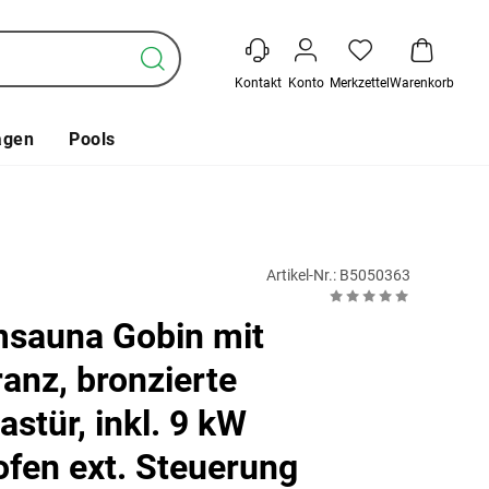
Kontakt
Konto
Merkzettel
Warenkorb
agen
Pools
Artikel-Nr.: B5050363
sauna Gobin mit
anz, bronzierte
stür, inkl. 9 kW
fen ext. Steuerung