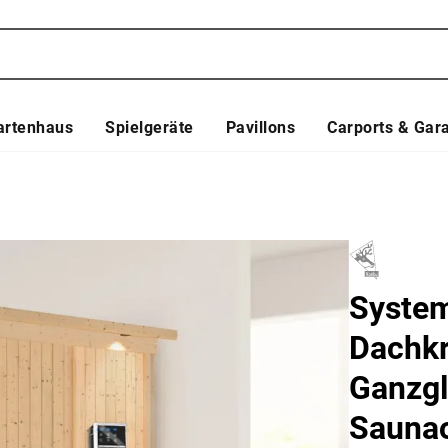
artenhaus
Spielgeräte
Pavillons
Carports & Gar
System
Dachkr
Ganzgla
Saunao