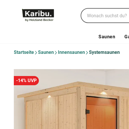
Saunen
G
Startseite
Saunen
Innensaunen
Systemsaunen
-14% UVP