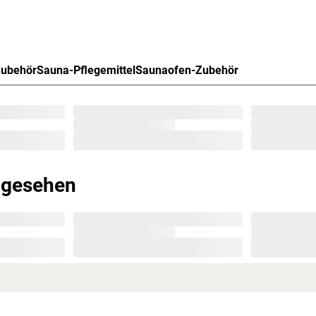
 H 192 cm erlauben es, dass 2-3 Personen gleichzeitig
Zubehör
Sauna-Pflegemittel
Saunaofen-Zubehör
as Sauna-Erlebnis besonders bequem. Folgende
breit, 1 Liege, ca. 52 cm breit, (massives Espenholz).
 Sie nutzt jeden Quadratmeter sinnvoll und ist in nahezu
d.
bau möglich. Je nach Raumeigenschaften kann sie rechts
erten LED-Lampen zaubert harmonisches Licht um Deine
ngesehen
rahmen aus Massivholz eingefasst. Das
rmebehandelt und aufgrund dessen unempfindlich
 Einbaumaß von 78 x 187,1 cm und ein
exakte Ausrichtung sind die braunen
inem hochwertigen Türgriff im edlen KARIBU-Design