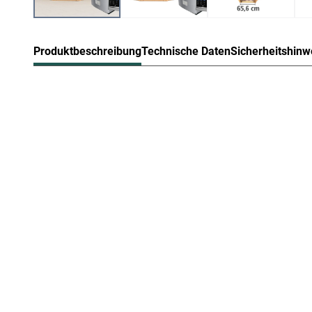
Produktbeschreibung
Technische Daten
Sicherheitshinw
Karibu Innensauna Jarin in Systemba
Diese System- bzw. Elementsauna verdankt ihren Namen 
die beim Aufbau einfach nur zusammengesteckt werden.
Sandwich-Bauweise genannt, da die Elemente sich aus
Die Außenwände der Sichtseiten setzen sich zusammen
feuchtigkeitsausgleichenden Spezial-Softline-Profilhol
Mineralwolle. Das Dach besteht aus einer 57 mm starke
Aufgrund einer Gesamtwandstärke von 68 mm sind Syste
eine sehr geringe Aufheizzeit. Das macht sie besonders 
Bei der Montage einer Sauna muss ein Mindestabstand
eingehalten werden, um gute Luftzirkulation zu gewährle
abziehen. In diesem Zusammenhang müssen die Mindest