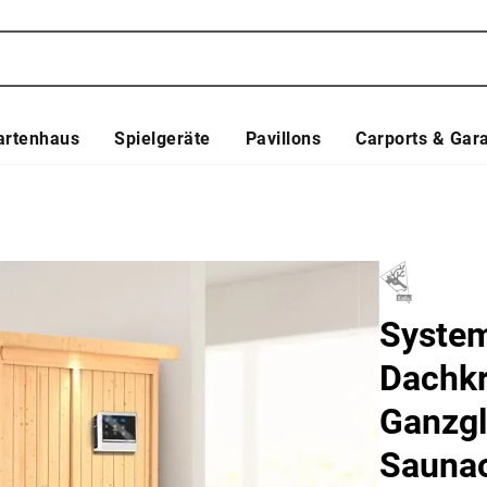
artenhaus
Spielgeräte
Pavillons
Carports & Gar
System
Dachkr
Ganzgla
Saunao