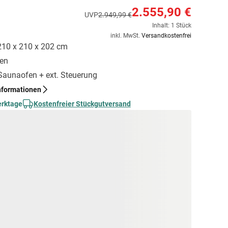
2.555,90 €
UVP
2.949,99 €
Inhalt: 1 Stück
inkl. MwSt.
Versandkostenfrei
 210 x 210 x 202 cm
gen
 Saunaofen + ext. Steuerung
nformationen
erktage
Kostenfreier Stückgutversand