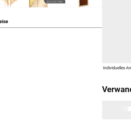
eise
uweise für 2-3 Personen
den einzelnen vorgefertigten Wandelementen,
 Die Bauweise dieser Wandelemente wird
 mehreren Schichten zusammensetzen.
Individuelles A
 aus zwei 12,5 mm starken atmungsaktiven und
zplatten und einer 42 mm dicken Dämmschicht aus
n Spezialplatte und Mineralwolldämmung.
Verwan
msaunen besonders gut isoliert und benötigen
energieschonend.
 von 10 cm zu Wänden und Decke unbedingt
isten. So kann feucht-warme Luft besser
raumhöhe und -breite beachtet werden.