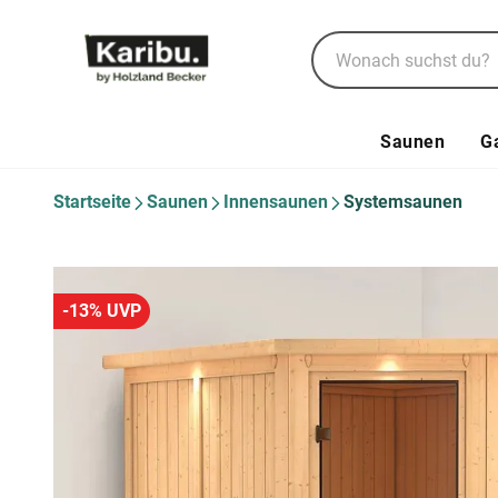
Saunen
G
Startseite
Saunen
Innensaunen
Systemsaunen
-13% UVP