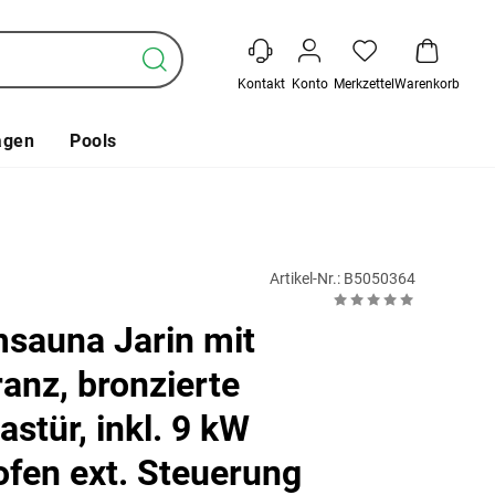
Kontakt
Konto
Merkzettel
Warenkorb
agen
Pools
Artikel-Nr.: B5050364
sauna Jarin mit
anz, bronzierte
stür, inkl. 9 kW
fen ext. Steuerung