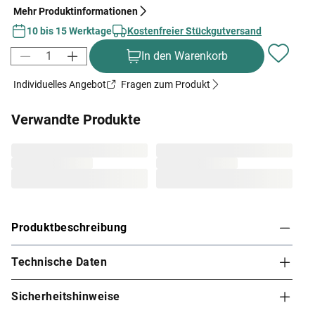
Mehr Produktinformationen
10 bis 15 Werktage
Kostenfreier Stückgutversand
In den Warenkorb
Individuelles Angebot
Fragen zum Produkt
Verwandte Produkte
Produktbeschreibung
Technische Daten
Karibu Innensauna Jarin in Systembauweise für
2-3 Personen
Sicherheitshinweise
Diese System- bzw. Elementsauna verdankt ihren Namen