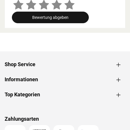
Zusammenhang müssen die Mindestraumhöhe und -
breite beachtet werden.
Bewertung abgeben
Grundausstattung
Innenmaße: Die Innenmaße dieser Sauna mit B 181 x T
181 x H 192 cm erlauben es, dass 2-3 Personen
gleichzeitig saunieren können.
Saunaliegen: Mit 3 Liegen wird das Erlebnis für jeden
Saunagast besonders angenehm. In der
Shop Service
Grundausstattung sind folgende Liegebänke enthalten: 2
Liegen, jeweils ca. 57 cm breit, 1 Liege, ca. 52 cm breit,
Informationen
(massives Espenholz).
Eckeinstieg: Besonders gut eignet sie sich für kleine
Räume. Sie nutzt jeden Quadratmeter sinnvoll und ist in
Top Kategorien
nahezu jeden Raum integrierbar - äußerst kompakt und
platzsparend.
Spiegelbar: Bei dieser Sauna ist ein spiegelverkehrter
Zahlungsarten
Aufbau möglich. Je nach Raumeigenschaften kann sie
rechts oder links positioniert werden.