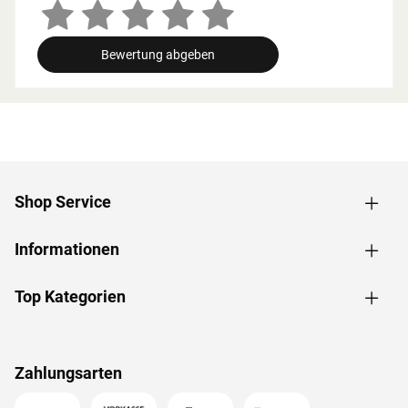
Zusammenhang müssen die Mindestraumhöhe und -
breite beachtet werden.
Bewertung abgeben
Grundausstattung
Innenmaße: Die Innenmaße dieser Sauna mit B 216 x T
181 x H 192 cm erlauben es, dass 2-3 Personen
gleichzeitig saunieren können.
Saunaliegen: Auf 3 Liegen aus massivem Espenholz wird
das Sauna-Erlebnis besonders bequem. Folgende
Shop Service
Saunabänke werden mitgeliefert: 2 Liegen, jeweils ca. 57
cm breit, 1 Liege, ca. 52 cm breit, (massives Espenholz).
Informationen
Eckeinstieg: Besonders gut eignet sie sich für kleine
Räume. Sie nutzt jeden Quadratmeter sinnvoll und ist in
nahezu jeden Raum integrierbar - äußerst kompakt und
Top Kategorien
platzsparend.
Spiegelbar: Bei dieser Sauna ist ein spiegelverkehrter
Aufbau möglich. Je nach Raumeigenschaften kann sie
Zahlungsarten
rechts oder links positioniert werden.
Türvariante