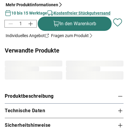
Mehr Produktinformationen
10 bis 15 Werktage
Kostenfreier Stückgutversand
In den Warenkorb
Individuelles Angebot
Fragen zum Produkt
Verwandte Produkte
Produktbeschreibung
Technische Daten
Karibu Innensauna Malin in Systembauweise für
2-3 Personen
Sicherheitshinweise
Dieses Saunamodell – eine System- bzw. Elementsauna