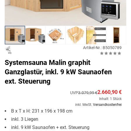
Artikel-Nr.: B5050789
Systemsauna Malin graphit
Ganzglastür, inkl. 9 kW Saunaofen
ext. Steuerung
2.660,90 €
UVP
3.079,99 €
Inhalt: 1 Stück
inkl. MwSt.
Versandkostenfrei
B x T x H: 231 x 196 x 198 cm
inkl. 3 Liegen
inkl. 9 kW Saunaofen + ext. Steuerung