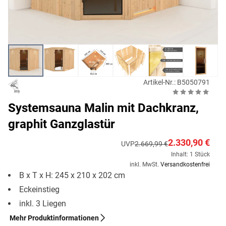
Artikel-Nr.: B5050791
Systemsauna Malin mit Dachkranz,
graphit Ganzglastür
2.330,90 €
UVP
2.669,99 €
Inhalt: 1 Stück
inkl. MwSt.
Versandkostenfrei
B x T x H: 245 x 210 x 202 cm
Eckeinstieg
inkl. 3 Liegen
Mehr Produktinformationen