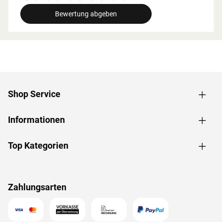
breite beachtet werden.
Bewertung abgeben
Grundausstattung
Innenmaße: Die Innenmaße dieser Sauna mit B 216 x T
181 x H 192 cm erlauben es, dass 2-3 Personen
gleichzeitig saunieren können.
Saunaliegen: Auf 3 Liegen aus massivem Espenholz wird
das Sauna-Erlebnis besonders bequem. Folgende
Shop Service
Saunabänke werden mitgeliefert: 2 Liegen, jeweils ca. 57
cm breit, 1 Liege, ca. 52 cm breit, (massives Espenholz).
Informationen
Eckeinstieg: Besonders gut eignet sie sich für kleine
Räume. Sie nutzt jeden Quadratmeter sinnvoll und ist in
nahezu jeden Raum integrierbar - äußerst kompakt und
Top Kategorien
platzsparend.
Spiegelbar: Bei dieser Sauna ist ein spiegelverkehrter
Aufbau möglich. Je nach Raumeigenschaften kann sie
Zahlungsarten
rechts oder links positioniert werden.
Dachkranz: Der im Paket enthaltene Dachkranz mit
integrierten LED-Lampen zaubert harmonisches Licht um
Deine Sauna.