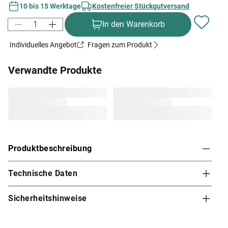
10 bis 15 Werktage
Kostenfreier Stückgutversand
In den Warenkorb
Individuelles Angebot
Fragen zum Produkt
Verwandte Produkte
Produktbeschreibung
Technische Daten
Karibu Innensauna Malin in Systembauweise für
2-3 Personen
Sicherheitshinweise
Dieses Saunamodell – eine System- bzw. Elementsauna
– zeichnet sich durch seine besondere Sandwich-