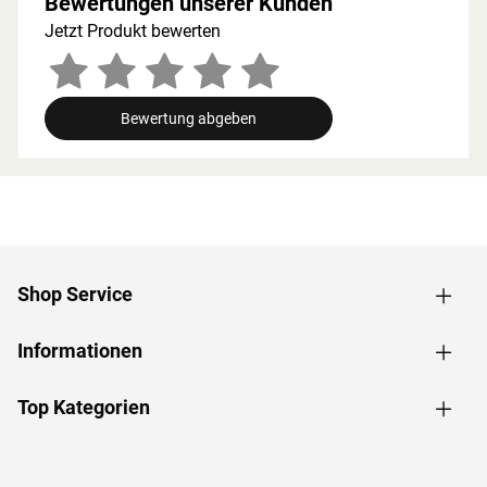
Bewertungen unserer Kunden
Zusammenhang müssen die Mindestraumhöhe und -
Jetzt Produkt bewerten
breite beachtet werden.
Grundausstattung
Bewertung abgeben
Innenmaße: Die Innenmaße dieser Sauna mit B 216 x T
181 x H 192 cm erlauben es, dass 2-3 Personen
gleichzeitig saunieren können.
Saunaliegen: Mit 3 Liegen wird das Erlebnis für jeden
Saunagast besonders angenehm. In der
Grundausstattung sind folgende Liegebänke enthalten: 2
Liegen, jeweils ca. 57 cm breit, 1 Liege, ca. 52 cm breit,
Shop Service
(massives Espenholz).
Eckeinstieg: Besonders gut eignet sie sich für kleine
Informationen
Räume. Sie nutzt jeden Quadratmeter sinnvoll und ist in
nahezu jeden Raum integrierbar - äußerst kompakt und
platzsparend.
Top Kategorien
Spiegelbar: Bei dieser Sauna ist ein spiegelverkehrter
Aufbau möglich. Je nach Raumeigenschaften kann sie
rechts oder links positioniert werden.