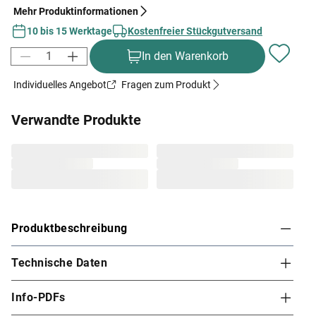
Mehr Produktinformationen
10 bis 15 Werktage
Kostenfreier Stückgutversand
In den Warenkorb
Individuelles Angebot
Fragen zum Produkt
Verwandte Produkte
Produktbeschreibung
Technische Daten
Karibu Innensauna Malin in Systembauweise für
2-3 Personen
Info-PDFs
Diese System- bzw. Elementsauna verdankt ihren Namen