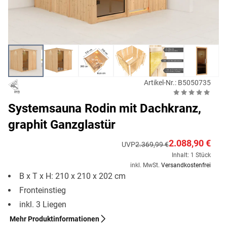
Artikel-Nr.: B5050735
Systemsauna Rodin mit Dachkranz,
graphit Ganzglastür
2.088,90 €
UVP
2.369,99 €
Inhalt: 1 Stück
inkl. MwSt.
Versandkostenfrei
B x T x H: 210 x 210 x 202 cm
Fronteinstieg
inkl. 3 Liegen
Mehr Produktinformationen