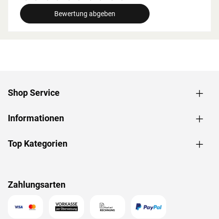
breite beachtet werden.
Bewertung abgeben
Grundausstattung
Innenmaße: Die Innenmaße dieser Sauna mit B 181 x T
181 x H 192 cm erlauben es, dass 2-3 Personen
gleichzeitig saunieren können.
Saunaliegen: Mit 3 Liegen wird das Erlebnis für jeden
Saunagast besonders angenehm. In der
Shop Service
Grundausstattung sind folgende Liegebänke enthalten: 2
Liegen, jeweils ca. 57 cm breit, 1 Liege, ca. 52 cm breit,
Informationen
(massives Espenholz).
Fronteinstieg: Die klassische Einstiegsart ist besonders
formschön und sehr beliebt. Zudem ermöglicht der direkte
Top Kategorien
Einstieg von vorne ein geräumiges und atmosphärisches
Ankommen im Inneren der Sauna.
Spiegelbar: Für eine höhere Flexibilität beim Aufbau ist bei
Zahlungsarten
dieser Sauna eine gespiegelte Montage möglich. Sie kann
sowohl in der rechten als auch in der linken Ecke des
Raums aufgebaut werden.
Dachkranz: Der im Paket enthaltene Dachkranz mit