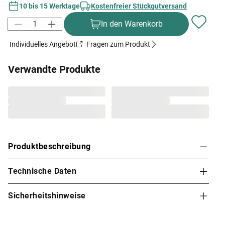
10 bis 15 Werktage
Kostenfreier Stückgutversand
In den Warenkorb
Individuelles Angebot
Fragen zum Produkt
Verwandte Produkte
Produktbeschreibung
Technische Daten
Karibu Innensauna Rodin in Systembauweise für
2-3 Personen
Sicherheitshinweise
Diese System- bzw. Elementsauna verdankt ihren Namen
den einzelnen vorgefertigten Wandelementen, die beim