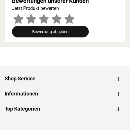
Bewertungen unserer Kunden
Zusammenhang müssen die Mindestraumhöhe und -
Jetzt Produkt bewerten
breite beachtet werden.
Grundausstattung
Bewertung abgeben
Innenmaße: Die Innenmaße dieser Sauna mit B 181 x T
181 x H 192 cm erlauben es, dass 2-3 Personen
gleichzeitig saunieren können.
Saunaliegen: Mit 3 Liegen wird das Erlebnis für jeden
Saunagast besonders angenehm. In der
Grundausstattung sind folgende Liegebänke enthalten: 2
Liegen, jeweils ca. 57 cm breit, 1 Liege, ca. 52 cm breit,
Shop Service
(massives Espenholz).
Fronteinstieg: Die klassische Einstiegsart ist besonders
Informationen
formschön und sehr beliebt. Zudem ermöglicht der direkte
Einstieg von vorne ein geräumiges und atmosphärisches
Ankommen im Inneren der Sauna.
Top Kategorien
Spiegelbar: Für eine höhere Flexibilität beim Aufbau ist bei
dieser Sauna eine gespiegelte Montage möglich. Sie kann
sowohl in der rechten als auch in der linken Ecke des