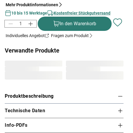
Mehr Produktinformationen
10 bis 15 Werktage
Kostenfreier Stückgutversand
In den Warenkorb
Individuelles Angebot
Fragen zum Produkt
Verwandte Produkte
Produktbeschreibung
Technische Daten
Karibu Innensauna Rodin in Systembauweise für
2-3 Personen
Info-PDFs
Dieses Saunamodell – eine System- bzw. Elementsauna