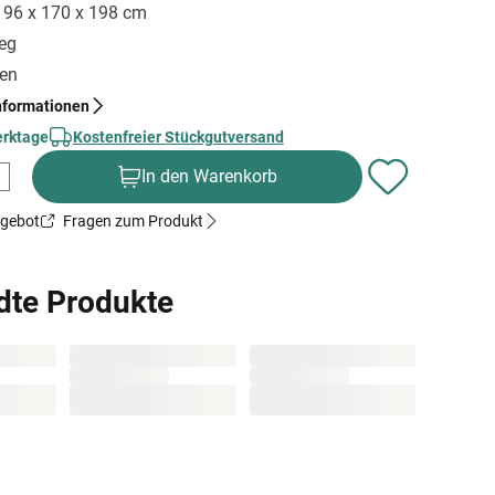
 196 x 170 x 198 cm
ieg
gen
nformationen
erktage
Kostenfreier Stückgutversand
In den Warenkorb
ngebot
Fragen zum Produkt
dte Produkte