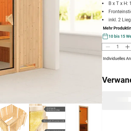
B x T x H:
Fronteinst
inkl. 2 Lie
Mehr Produkti
10 bis 15 W
Individuelles A
Verwan