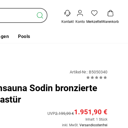
Kontakt
Konto
Merkzettel
Warenkorb
agen
Pools
Artikel-Nr.: B5050340
sauna Sodin bronzierte
astür
1.951,90 €
UVP
2.199,99 €
Inhalt: 1 Stück
inkl. MwSt.
Versandkostenfrei