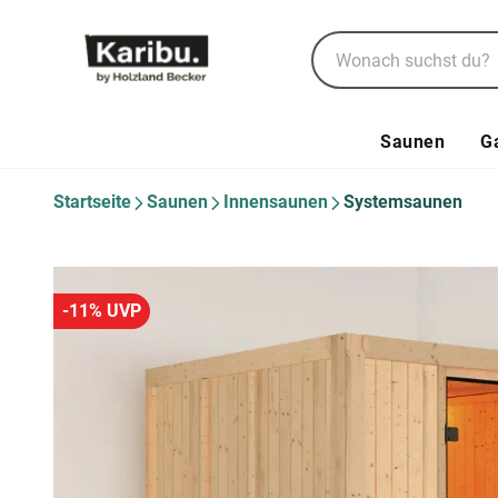
Saunen
G
Startseite
Saunen
Innensaunen
Systemsaunen
-11% UVP