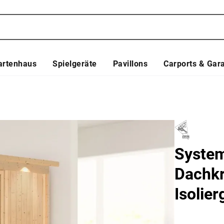
artenhaus
Spielgeräte
Pavillons
Carports & Gar
System
Dachkr
Isolier