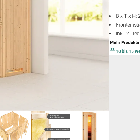
B x T x H:
Fronteinst
inkl. 2 Lie
Mehr Produkti
10 bis 15 W