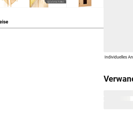
eise
auweise für 1-2 Personen
den einzelnen vorgefertigten Wandelementen,
Individuelles A
 Die Bauweise dieser Wandelemente wird
 mehreren Schichten zusammensetzen.
 aus zwei 12,5 mm starken atmungsaktiven und
Verwan
zplatten und einer 42 mm dicken Dämmschicht aus
n Spezialplatte und Mineralwolldämmung.
msaunen besonders gut isoliert und benötigen
energieschonend.
 von 10 cm zu Wänden und Decke unbedingt
isten. So kann feucht-warme Luft besser
raumhöhe und -breite beachtet werden.