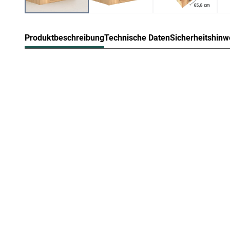
Produktbeschreibung
Technische Daten
Sicherheitshinw
Karibu Innensauna Sodin in Systemb
Diese System- bzw. Elementsauna verdankt ihren Namen 
die beim Aufbau einfach nur zusammengesteckt werden.
Sandwich-Bauweise genannt, da die Elemente sich aus
Die Außenwände der Sichtseiten setzen sich zusammen
feuchtigkeitsausgleichenden Spezial-Softline-Profilhol
Mineralwolle. Das Dach besteht aus einer 57 mm starke
Aufgrund einer Gesamtwandstärke von 68 mm sind Syste
eine sehr geringe Aufheizzeit. Das macht sie besonders 
Bei der Montage einer Sauna muss ein Mindestabstand
eingehalten werden, um gute Luftzirkulation zu gewährle
abziehen. In diesem Zusammenhang müssen die Mindest