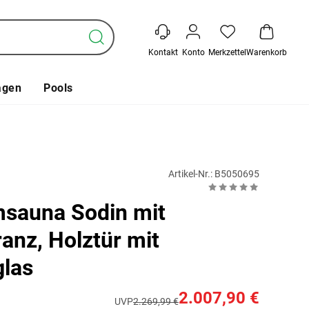
Kontakt
Konto
Merkzettel
Warenkorb
agen
Pools
Artikel-Nr.: B5050695
sauna Sodin mit
anz, Holztür mit
glas
2.007,90 €
UVP
2.269,99 €