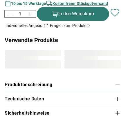
10 bis 15 Werktage
Kostenfreier Stückgutversand
In den Warenkorb
Individuelles Angebot
Fragen zum Produkt
Verwandte Produkte
Produktbeschreibung
Technische Daten
Karibu Innensauna Variado in Systembauweise
für 1-2 Personen
Sicherheitshinweise
Diese System- bzw. Elementsauna verdankt ihren Namen
den einzelnen vorgefertigten Wandelementen, die beim