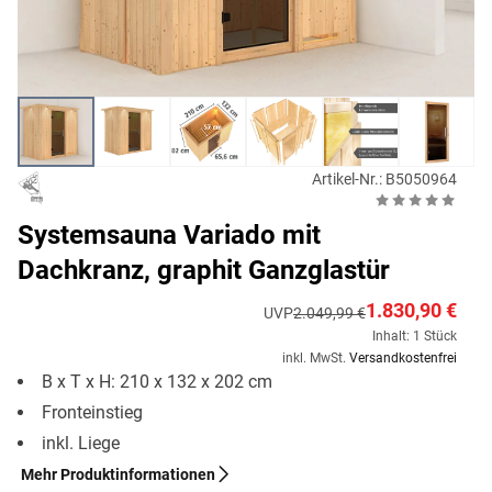
Artikel-Nr.: B5050964
Systemsauna Variado mit
Dachkranz, graphit Ganzglastür
1.830,90 €
UVP
2.049,99 €
Inhalt: 1 Stück
inkl. MwSt.
Versandkostenfrei
B x T x H: 210 x 132 x 202 cm
Fronteinstieg
inkl. Liege
Mehr Produktinformationen