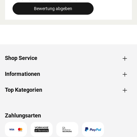
breite beachtet werden.
Bewertung abgeben
Grundausstattung
Innenmaße: Die Innenmaße dieser Sauna mit B 181 x T
103 x H 192 cm erlauben es, dass 1-2 Personen
gleichzeitig saunieren können.
Saunaliegen: Auf 1 Liege aus massivem Espenholz wird
das Sauna-Erlebnis besonders bequem. Folgende
Shop Service
Saunabänke werden mitgeliefert: 1 Liege, ca. 57 cm breit,
(massives Espenholz).
Informationen
Fronteinstieg: Die klassische Einstiegsart ist besonders
formschön und sehr beliebt. Zudem ermöglicht der direkte
Einstieg von vorne ein geräumiges und atmosphärisches
Top Kategorien
Ankommen im Inneren der Sauna.
Spiegelbar: Für eine höhere Flexibilität beim Aufbau ist bei
dieser Sauna eine gespiegelte Montage möglich. Sie kann
Zahlungsarten
sowohl in der rechten als auch in der linken Ecke des
Raums aufgebaut werden.
Dachkranz: Der im Paket enthaltene Dachkranz mit
integrierten LED-Lampen zaubert harmonisches Licht um