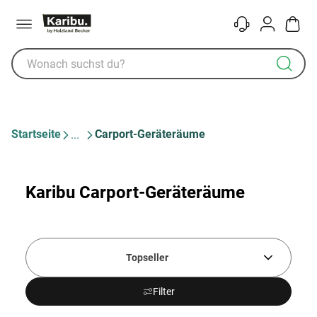
Menü
Kontakt
Konto
Warenk
Startseite
Carport-Geräteräume
Karibu Carport-Geräteräume
Topseller
Filter