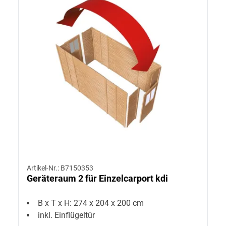
Artikel-Nr.: B7150353
Geräteraum 2 für Einzelcarport kdi
B x T x H: 274 x 204 x 200 cm
inkl. Einflügeltür