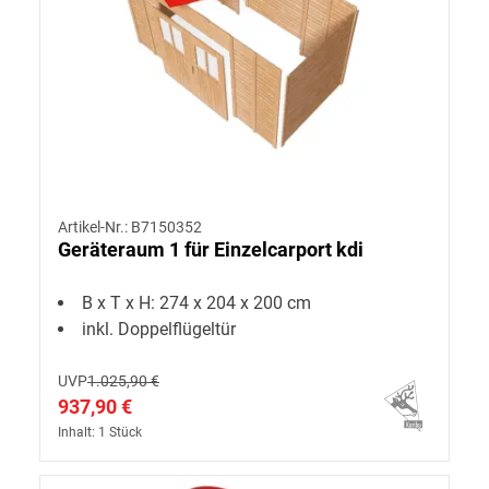
Artikel-Nr.: B7150352
Geräteraum 1 für Einzelcarport kdi
B x T x H: 274 x 204 x 200 cm
inkl. Doppelflügeltür
UVP
1.025,90 €
937,90 €
Inhalt: 1 Stück