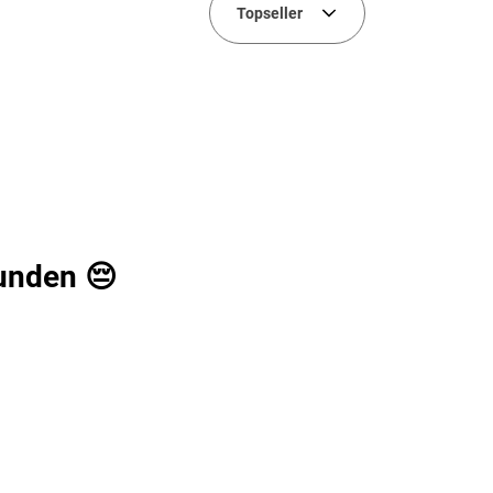
Topseller
unden 😔