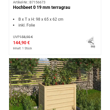
Artikel-Nr.: B7156673
Hochbeet 0 19 mm terragrau
B x T x H: 98 x 65 x 62 cm
inkl. Folie
UVP
158,90 €
144,90 €
Inhalt: 1 Stück