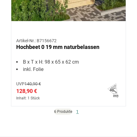
Artikel-Nr.: B7156672
Hochbeet 0 19 mm naturbelassen
B x T x H: 98 x 65 x 62 cm
inkl. Folie
UVP
140,90 €
128,90 €
Inhalt: 1 Stück
1
6 Produkte