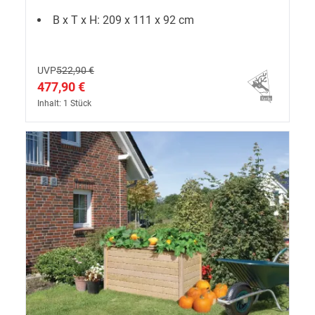
B x T x H: 209 x 111 x 92 cm
UVP
522,90 €
477,90 €
Inhalt: 1 Stück