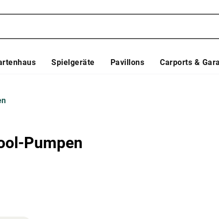
artenhaus
Spielgeräte
Pavillons
Carports & Gar
en
ool-Pumpen