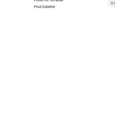
Pools mit Terrasse
0 
Pool-Zubehör