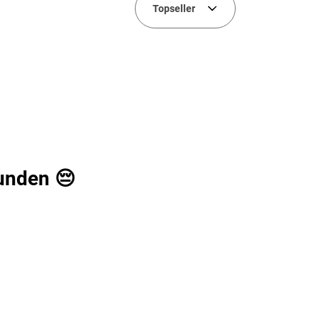
Topseller
unden 😔