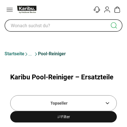
Menü
Kontakt
Konto
Warenk
Startseite
Pool-Reiniger
Karibu Pool-Reiniger – Ersatzteile
Topseller
Filter