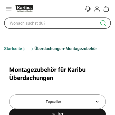
Menü
Kontakt
Konto
Warenk
Startseite
Überdachungen-Montagezubehör
Montagezubehör für Karibu
Überdachungen
Topseller
Filter