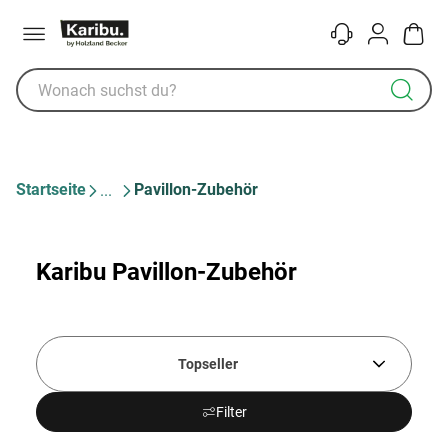
Menü
Kontakt
Konto
Warenk
Startseite
Pavillon-Zubehör
Karibu Pavillon-Zubehör
Topseller
Filter