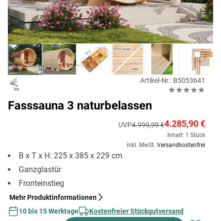
Artikel-Nr.: B5053641
Fasssauna 3 naturbelassen
4.285,90 €
UVP
4.999,99 €
Inhalt: 1 Stück
inkl. MwSt.
Versandkostenfrei
B x T x H: 225 x 385 x 229 cm
Ganzglastür
Fronteinstieg
Mehr Produktinformationen
10 bis 15 Werktage
Kostenfreier Stückgutversand