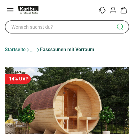
Menü
Kontakt
Konto
Warenk
Startseite
Fasssaunen mit Vorraum
-14% UVP