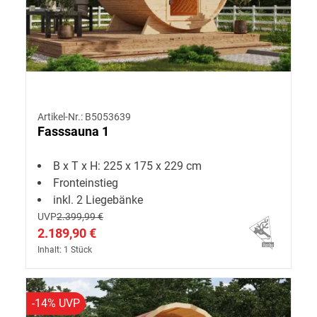
Artikel-Nr.: B5053639
Fasssauna 1
B x T x H: 225 x 175 x 229 cm
Fronteinstieg
inkl. 2 Liegebänke
UVP
2.399,99 €
2.189,90 €
Inhalt: 1 Stück
-14% UVP