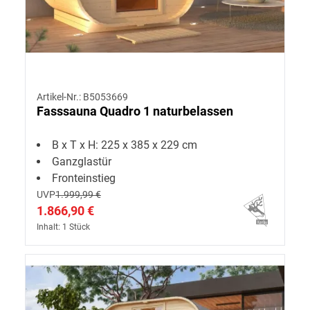
Artikel-Nr.: B5053669
Fasssauna Quadro 1 naturbelassen
B x T x H: 225 x 385 x 229 cm
Ganzglastür
Fronteinstieg
UVP
1.999,99 €
1.866,90 €
Inhalt: 1 Stück