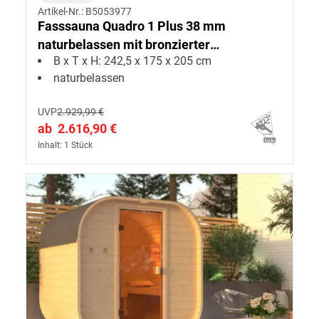
Artikel-Nr.: B5053977
Fasssauna Quadro 1 Plus 38 mm
naturbelassen mit bronzierter
B x T x H: 242,5 x 175 x 205 cm
Ganzglastür
naturbelassen
UVP
2.929,99 €
ab
2.616,90 €
Inhalt: 1 Stück