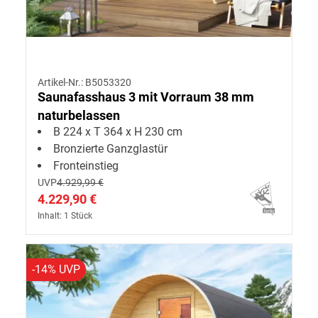
Artikel-Nr.: B5053320
Saunafasshaus 3 mit Vorraum 38 mm
naturbelassen
B 224 x T 364 x H 230 cm
Bronzierte Ganzglastür
Fronteinstieg
UVP
4.929,99 €
4.229,90 €
Inhalt: 1 Stück
-14% UVP