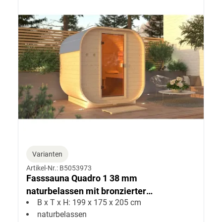
Varianten
Artikel-Nr.: B5053973
Fasssauna Quadro 1 38 mm
naturbelassen mit bronzierter
B x T x H: 199 x 175 x 205 cm
Ganzglastür
naturbelassen