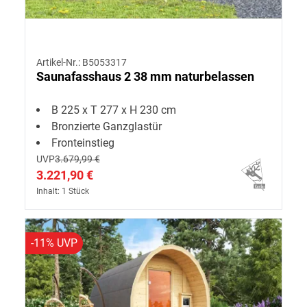
Artikel-Nr.: B5053317
Saunafasshaus 2 38 mm naturbelassen
B 225 x T 277 x H 230 cm
Bronzierte Ganzglastür
Fronteinstieg
UVP
3.679,99 €
3.221,90 €
Inhalt: 1 Stück
-11% UVP