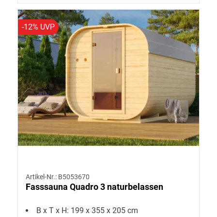
-12% UVP
Artikel-Nr.: B5053670
Fasssauna Quadro 3 naturbelassen
B x T x H: 199 x 355 x 205 cm