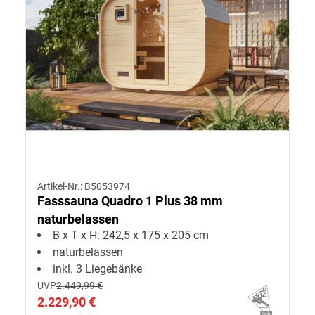
Artikel-Nr.: B5053974
Fasssauna Quadro 1 Plus 38 mm
naturbelassen
B x T x H: 242,5 x 175 x 205 cm
naturbelassen
inkl. 3 Liegebänke
UVP
2.449,99 €
2.229,90 €