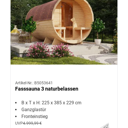
Artikel-Nr.: B5053641
Fasssauna 3 naturbelassen
B x T x H: 225 x 385 x 229 cm
Ganzglastür
Fronteinstieg
UVP
4.999,99 €