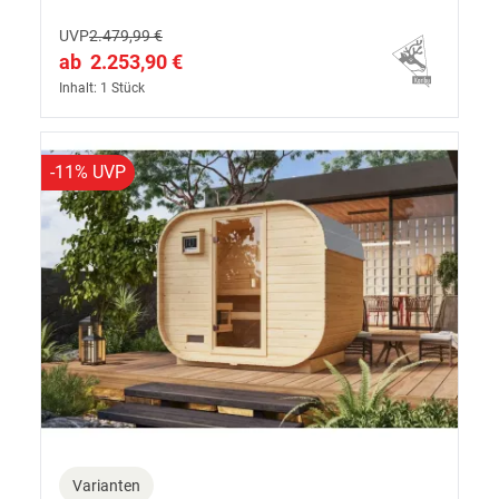
UVP
2.479,99 €
ab
2.253,90 €
Inhalt: 1 Stück
-11% UVP
Varianten