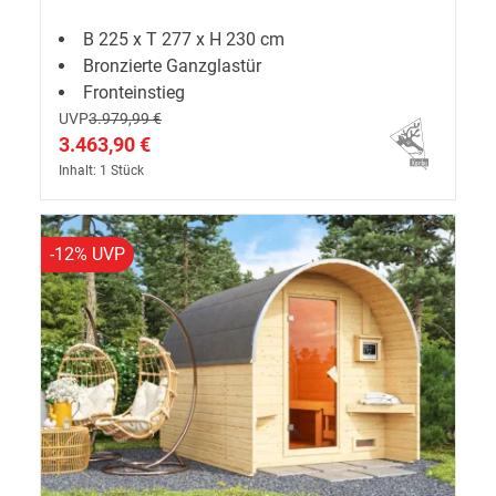
B 225 x T 277 x H 230 cm
Bronzierte Ganzglastür
Fronteinstieg
UVP
3.979,99 €
3.463,90 €
Inhalt: 1 Stück
-12% UVP