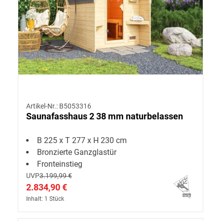
Artikel-Nr.: B5053316
Saunafasshaus 2 38 mm naturbelassen
B 225 x T 277 x H 230 cm
Bronzierte Ganzglastür
Fronteinstieg
UVP
3.199,99 €
2.834,90 €
Inhalt: 1 Stück