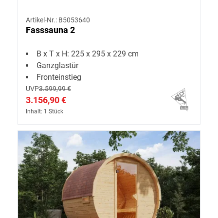
Artikel-Nr.: B5053640
Fasssauna 2
B x T x H: 225 x 295 x 229 cm
Ganzglastür
Fronteinstieg
UVP
3.599,99 €
3.156,90 €
Inhalt: 1 Stück