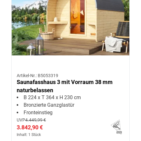
Artikel-Nr.: B5053319
Saunafasshaus 3 mit Vorraum 38 mm
naturbelassen
B 224 x T 364 x H 230 cm
Bronzierte Ganzglastür
Fronteinstieg
UVP
4.449,99 €
3.842,90 €
Inhalt: 1 Stück