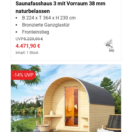
Saunafasshaus 3 mit Vorraum 38 mm
naturbelassen
B 224 x T 364 x H 230 cm
Bronzierte Ganzglastür
Fronteinstieg
UVP
5.229,99 €
4.471,90 €
Inhalt: 1 Stück
-14% UVP