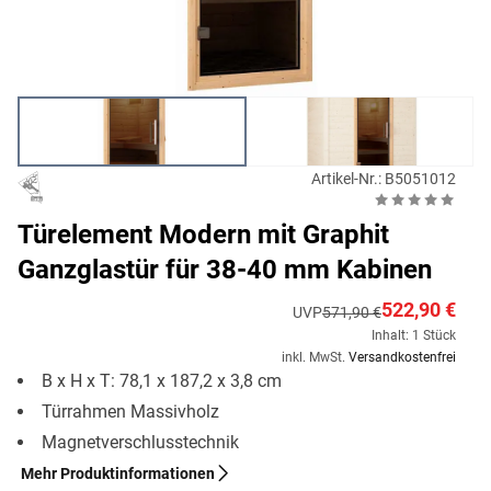
Artikel-Nr.: B5051012
Türelement Modern mit Graphit
Ganzglastür für 38-40 mm Kabinen
522,90 €
UVP
571,90 €
Inhalt: 1 Stück
inkl. MwSt.
Versandkostenfrei
B x H x T: 78,1 x 187,2 x 3,8 cm
Türrahmen Massivholz
Magnetverschlusstechnik
Mehr Produktinformationen