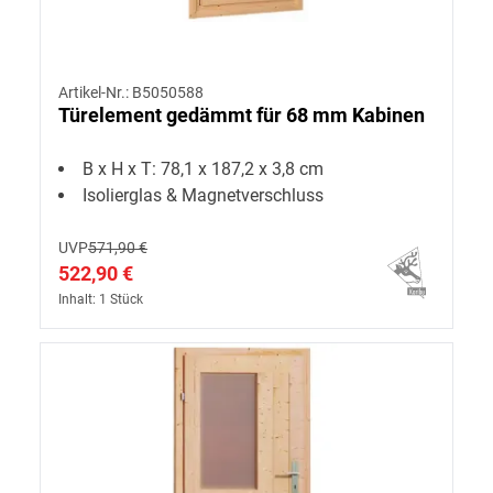
Artikel-Nr.: B5050588
Türelement gedämmt für 68 mm Kabinen
B x H x T: 78,1 x 187,2 x 3,8 cm
Isolierglas & Magnetverschluss
UVP
571,90 €
522,90 €
Inhalt: 1 Stück