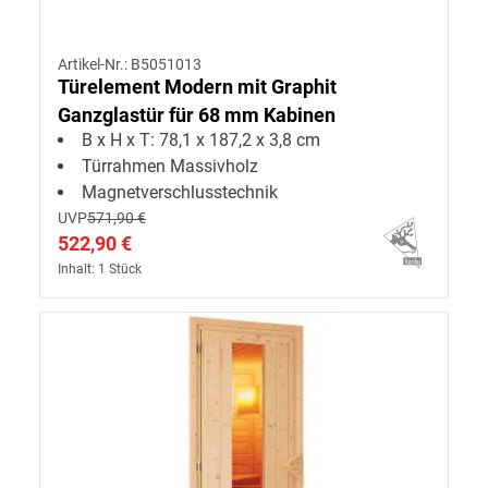
Artikel-Nr.: B5051013
Türelement Modern mit Graphit
Ganzglastür für 68 mm Kabinen
B x H x T: 78,1 x 187,2 x 3,8 cm
Türrahmen Massivholz
Magnetverschlusstechnik
UVP
571,90 €
522,90 €
Inhalt: 1 Stück