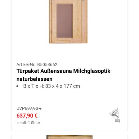
Artikel-Nr.: B5053662
Türpaket Außensauna Milchglasoptik
naturbelassen
B x T x H: 83 x 4 x 177 cm
UVP
697,90 €
637,90 €
Inhalt: 1 Stück