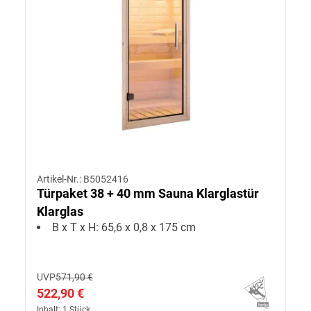
Artikel-Nr.: B5052416
Türpaket 38 + 40 mm Sauna Klarglastür
Klarglas
B x T x H: 65,6 x 0,8 x 175 cm
UVP
571,90 €
522,90 €
Inhalt: 1 Stück