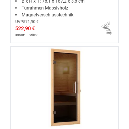
B x H x T: 78,1 x 187,2 x 3,8 cm
Türrahmen Massivholz
Magnetverschlusstechnik
UVP
571,90 €
522,90 €
Inhalt: 1 Stück