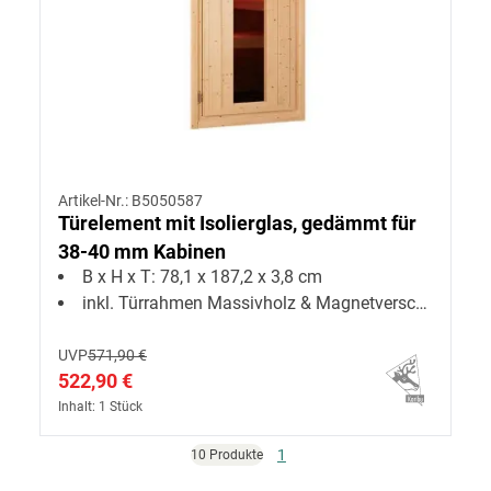
Artikel-Nr.: B5050587
Türelement mit Isolierglas, gedämmt für
38-40 mm Kabinen
B x H x T: 78,1 x 187,2 x 3,8 cm
inkl. Türrahmen Massivholz & Magnetverschluss
UVP
571,90 €
522,90 €
Inhalt: 1 Stück
1
10 Produkte