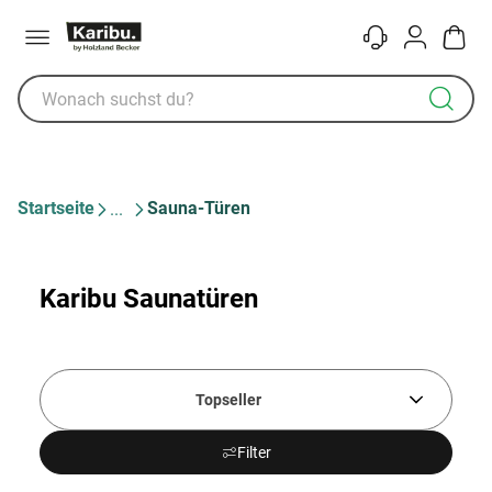
Menü
Kontakt
Konto
Warenk
Startseite
Sauna-Türen
Karibu Saunatüren
Topseller
Filter