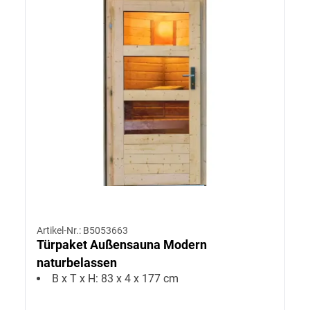
Artikel-Nr.: B5053663
Türpaket Außensauna Modern
naturbelassen
B x T x H: 83 x 4 x 177 cm