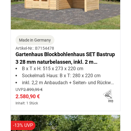
Made in Germany
Artikel-Nr.: B7154478
Gartenhaus Blockbohlenhaus SET Bastrup
3 28 mm naturbelassen, inkl. 2 m
B x T x H: 515 x 273 x 220 cm
Anbaudach + Seiten--Rückwand
Sockelmaß Haus: B x T: 280 x 220 cm
inkl. 2,2 m Anbaudach + Seiten- und Rückwand
UVP
2.899,99 €
2.580,90 €
Inhalt: 1 Stück
-13% UVP