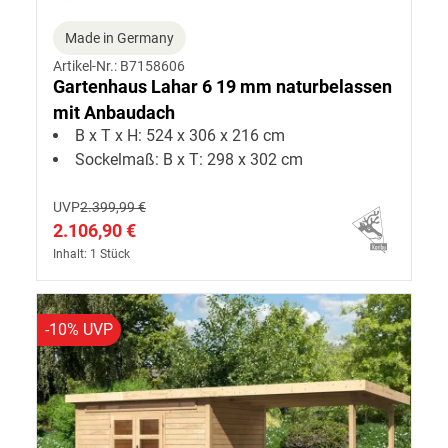
Made in Germany
Artikel-Nr.: B7158606
Gartenhaus Lahar 6 19 mm naturbelassen
mit Anbaudach
B x T x H: 524 x 306 x 216 cm
Sockelmaß: B x T: 298 x 302 cm
UVP
2.399,99 €
2.106,90 €
Inhalt: 1 Stück
-10% UVP