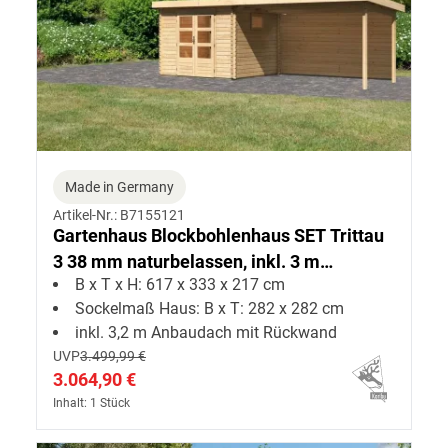
Made in Germany
Artikel-Nr.: B7155121
Gartenhaus Blockbohlenhaus SET Trittau
3 38 mm naturbelassen, inkl. 3 m
B x T x H: 617 x 333 x 217 cm
Anbaudach + Rückwand
Sockelmaß Haus: B x T: 282 x 282 cm
inkl. 3,2 m Anbaudach mit Rückwand
UVP
3.499,99 €
3.064,90 €
Inhalt: 1 Stück