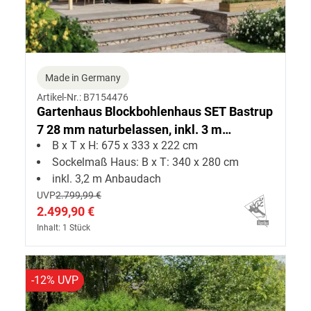
Made in Germany
Artikel-Nr.: B7154476
Gartenhaus Blockbohlenhaus SET Bastrup
7 28 mm naturbelassen, inkl. 3 m
B x T x H: 675 x 333 x 222 cm
Anbaudach
Sockelmaß Haus: B x T: 340 x 280 cm
inkl. 3,2 m Anbaudach
UVP
2.799,99 €
2.499,90 €
Inhalt: 1 Stück
-12% UVP