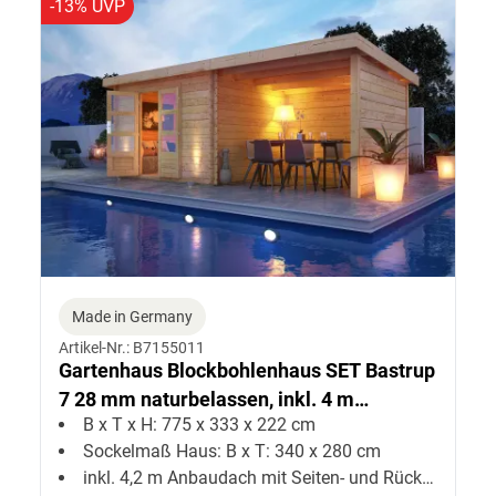
-13% UVP
Made in Germany
Artikel-Nr.: B7155011
Gartenhaus Blockbohlenhaus SET Bastrup
7 28 mm naturbelassen, inkl. 4 m
B x T x H: 775 x 333 x 222 cm
Anbaudach + Seiten--Rückwand
Sockelmaß Haus: B x T: 340 x 280 cm
inkl. 4,2 m Anbaudach mit Seiten- und Rückwand