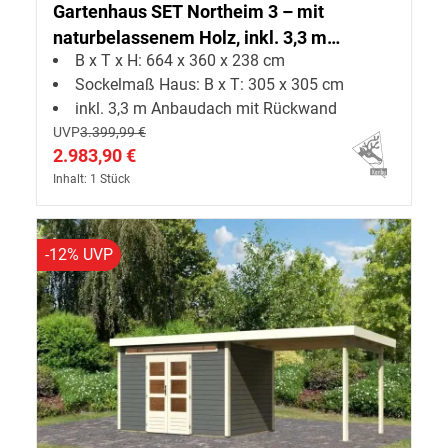
Gartenhaus SET Northeim 3 – mit
naturbelassenem Holz, inkl. 3,3 m
B x T x H: 664 x 360 x 238 cm
Anbaudach + Rückwand
Sockelmaß Haus: B x T: 305 x 305 cm
inkl. 3,3 m Anbaudach mit Rückwand
UVP
3.399,99 €
2.983,90 €
Inhalt: 1 Stück
-12% UVP