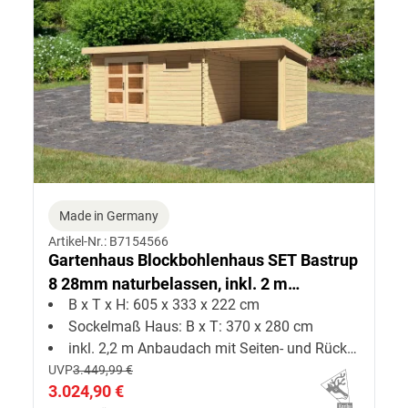
Made in Germany
Artikel-Nr.: B7154566
Gartenhaus Blockbohlenhaus SET Bastrup
8 28mm naturbelassen, inkl. 2 m
B x T x H: 605 x 333 x 222 cm
Anbaudach + Seiten--Rückwand
Sockelmaß Haus: B x T: 370 x 280 cm
inkl. 2,2 m Anbaudach mit Seiten- und Rückwand
UVP
3.449,99 €
3.024,90 €