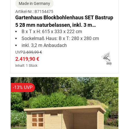
Made in Germany
Artikel-Nr.: B7154475
Gartenhaus Blockbohlenhaus SET Bastrup
5 28 mm naturbelassen, inkl. 3 m
B x T x H: 615 x 333 x 222 cm
Anbaudach
Sockelmaß Haus: B x T: 280 x 280 cm
inkl. 3,2 m Anbaudach
UVP
2.699,99 €
2.419,90 €
Inhalt: 1 Stück
-13% UVP