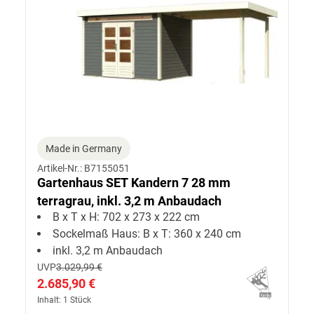
Made in Germany
Artikel-Nr.: B7155051
Gartenhaus SET Kandern 7 28 mm
terragrau, inkl. 3,2 m Anbaudach
B x T x H: 702 x 273 x 222 cm
Sockelmaß Haus: B x T: 360 x 240 cm
inkl. 3,2 m Anbaudach
UVP
3.029,99 €
2.685,90 €
Inhalt: 1 Stück