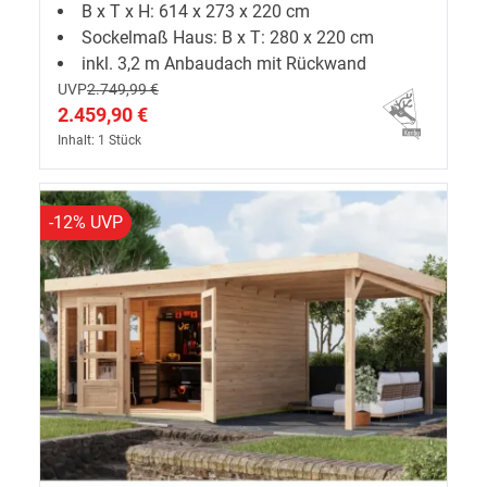
B x T x H: 614 x 273 x 220 cm
Anbaudach + Rückwand
Sockelmaß Haus: B x T: 280 x 220 cm
inkl. 3,2 m Anbaudach mit Rückwand
UVP
2.749,99 €
2.459,90 €
Inhalt: 1 Stück
-12% UVP