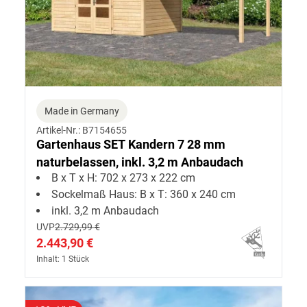
Made in Germany
Artikel-Nr.: B7154655
Gartenhaus SET Kandern 7 28 mm
naturbelassen, inkl. 3,2 m Anbaudach
B x T x H: 702 x 273 x 222 cm
Sockelmaß Haus: B x T: 360 x 240 cm
inkl. 3,2 m Anbaudach
UVP
2.729,99 €
2.443,90 €
Inhalt: 1 Stück