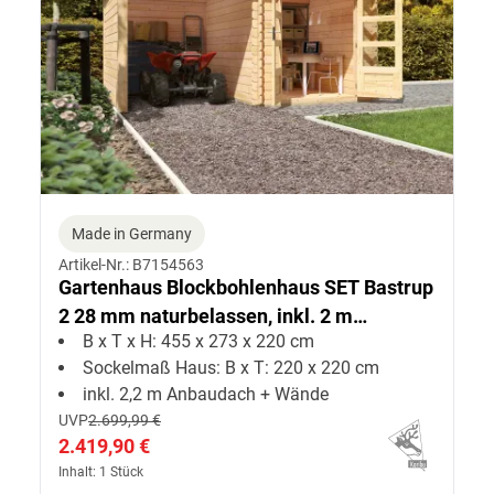
Made in Germany
Artikel-Nr.: B7154563
Gartenhaus Blockbohlenhaus SET Bastrup
2 28 mm naturbelassen, inkl. 2 m
B x T x H: 455 x 273 x 220 cm
Anbaudach + Seiten--Rückwand
Sockelmaß Haus: B x T: 220 x 220 cm
inkl. 2,2 m Anbaudach + Wände
UVP
2.699,99 €
2.419,90 €
Inhalt: 1 Stück