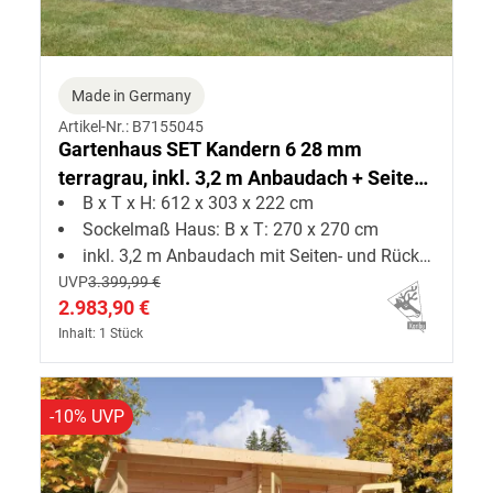
Made in Germany
Artikel-Nr.: B7155045
Gartenhaus SET Kandern 6 28 mm
terragrau, inkl. 3,2 m Anbaudach + Seiten-
B x T x H: 612 x 303 x 222 cm
und Rückwand
Sockelmaß Haus: B x T: 270 x 270 cm
inkl. 3,2 m Anbaudach mit Seiten- und Rückwand
UVP
3.399,99 €
2.983,90 €
Inhalt: 1 Stück
-10% UVP