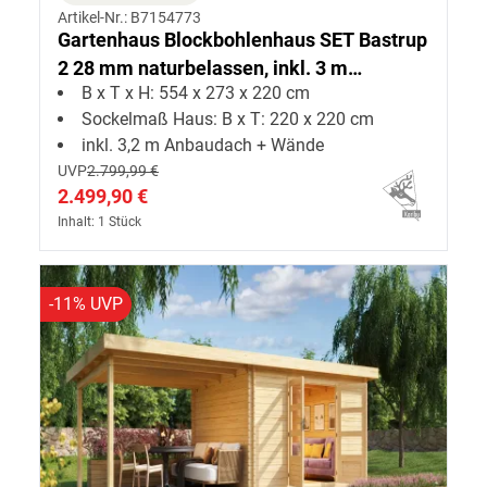
Artikel-Nr.: B7154773
Gartenhaus Blockbohlenhaus SET Bastrup
2 28 mm naturbelassen, inkl. 3 m
B x T x H: 554 x 273 x 220 cm
Anbaudach + Seiten--Rückwand
Sockelmaß Haus: B x T: 220 x 220 cm
inkl. 3,2 m Anbaudach + Wände
UVP
2.799,99 €
2.499,90 €
Inhalt: 1 Stück
-11% UVP