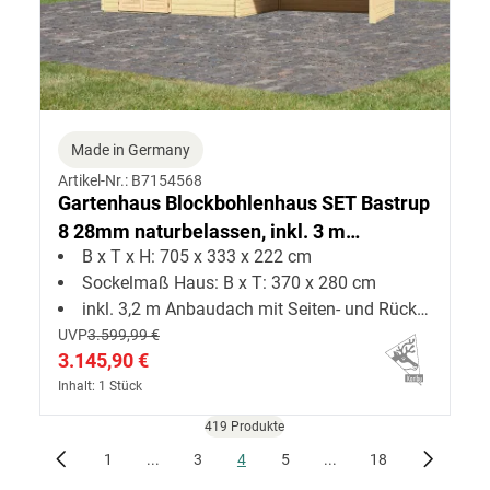
Made in Germany
Artikel-Nr.: B7154568
Gartenhaus Blockbohlenhaus SET Bastrup
8 28mm naturbelassen, inkl. 3 m
B x T x H: 705 x 333 x 222 cm
Anbaudach + Seiten--Rückwand
Sockelmaß Haus: B x T: 370 x 280 cm
inkl. 3,2 m Anbaudach mit Seiten- und Rückwand
UVP
3.599,99 €
3.145,90 €
Inhalt: 1 Stück
419 Produkte
1
...
3
4
5
...
18