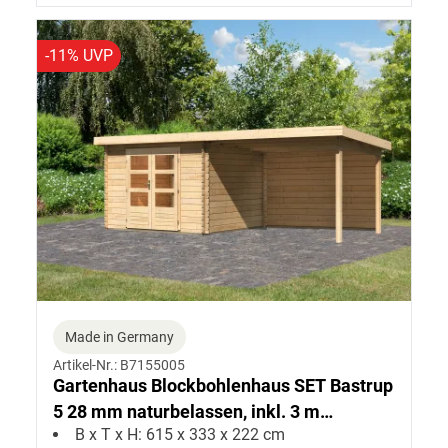
-11% UVP
Made in Germany
Artikel-Nr.: B7155005
Gartenhaus Blockbohlenhaus SET Bastrup
5 28 mm naturbelassen, inkl. 3 m
B x T x H: 615 x 333 x 222 cm
Anbaudach + Rückwand