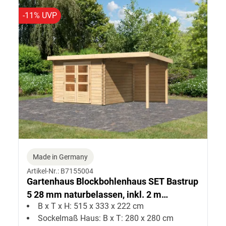
-11% UVP
Made in Germany
Artikel-Nr.: B7155004
Gartenhaus Blockbohlenhaus SET Bastrup
5 28 mm naturbelassen, inkl. 2 m
B x T x H: 515 x 333 x 222 cm
Anbaudach + Rückwand
Sockelmaß Haus: B x T: 280 x 280 cm