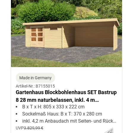
Made in Germany
Artikel-Nr.: B7155015
Gartenhaus Blockbohlenhaus SET Bastrup
8 28 mm naturbelassen, inkl. 4 m
B x T x H: 805 x 333 x 222 cm
Anbaudach + Seiten--Rückwand
Sockelmaß Haus: B x T: 370 x 280 cm
inkl. 4,2 m Anbaudach mit Seiten- und Rückwand
UVP
3.829,99 €