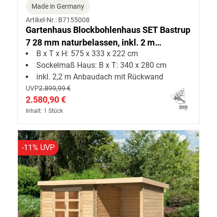
Made in Germany
Artikel-Nr.: B7155008
Gartenhaus Blockbohlenhaus SET Bastrup
7 28 mm naturbelassen, inkl. 2 m
B x T x H: 575 x 333 x 222 cm
Anbaudach + Rückwand
Sockelmaß Haus: B x T: 340 x 280 cm
inkl. 2,2 m Anbaudach mit Rückwand
UVP
2.899,99 €
2.580,90 €
Inhalt: 1 Stück
-11% UVP