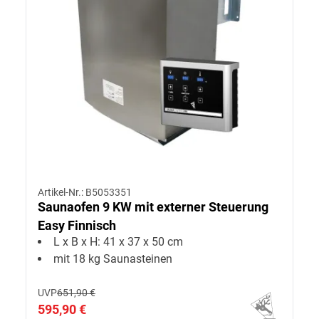
Artikel-Nr.: B5053351
Saunaofen 9 KW mit externer Steuerung
Easy Finnisch
L x B x H: 41 x 37 x 50 cm
mit 18 kg Saunasteinen
UVP
651,90 €
595,90 €