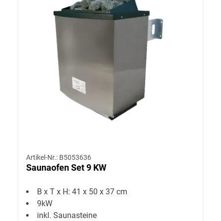
Artikel-Nr.: B5053636
Saunaofen Set 9 KW
B x T x H: 41 x 50 x 37 cm
9kW
inkl. Saunasteine