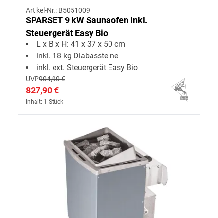
Artikel-Nr.: B5051009
SPARSET 9 kW Saunaofen inkl.
Steuergerät Easy Bio
L x B x H: 41 x 37 x 50 cm
inkl. 18 kg Diabassteine
inkl. ext. Steuergerät Easy Bio
UVP
904,90 €
827,90 €
Inhalt: 1 Stück