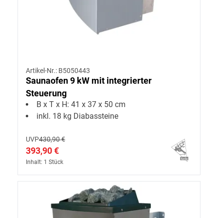
Artikel-Nr.: B5050443
Saunaofen 9 kW mit integrierter
Steuerung
B x T x H: 41 x 37 x 50 cm
inkl. 18 kg Diabassteine
UVP
430,90 €
393,90 €
Inhalt: 1 Stück