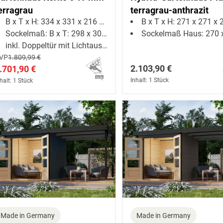
erragrau
terragrau-anthrazit
B x T x H: 334 x 331 x 216 cm
B x T x H: 271 x 271 x 218,
Sockelmaß: B x T: 298 x 302 cm
Sockelmaß Haus: 270 x 27
inkl. Doppeltür mit Lichtausschnitten + Fenster
VP
1.809,99 €
2.103,90 €
.701,90 €
Inhalt: 1 Stück
halt: 1 Stück
Made in Germany
Made in Germany