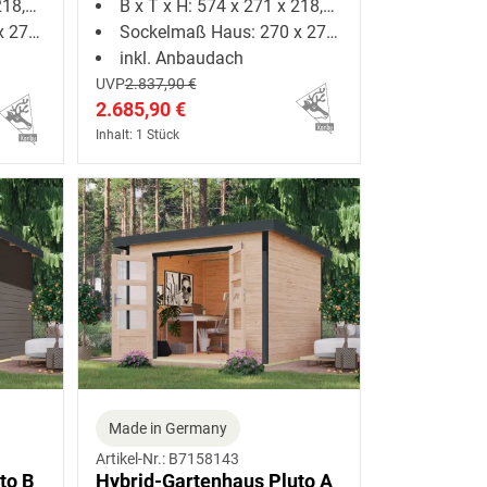
5 cm
B x T x H: 574 x 271 x 218,5 cm
0 cm
Sockelmaß Haus: 270 x 270 cm
inkl. Anbaudach
UVP
2.837,90 €
2.685,90 €
Inhalt: 1 Stück
Made in Germany
Artikel-Nr.: B7158143
to B
Hybrid-Gartenhaus Pluto A