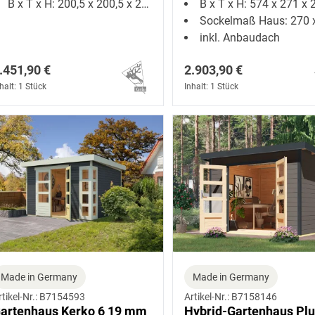
B x T x H: 200,5 x 200,5 x 219 cm
B x T x H: 574 x 271 x 218,
raualuminium
Sockelmaß Haus: 270 x 27
inkl. Anbaudach
.451,90 €
2.903,90 €
halt: 1 Stück
Inhalt: 1 Stück
Made in Germany
Made in Germany
rtikel-Nr.: B7154593
Artikel-Nr.: B7158146
artenhaus Kerko 6 19 mm
Hybrid-Gartenhaus Plu