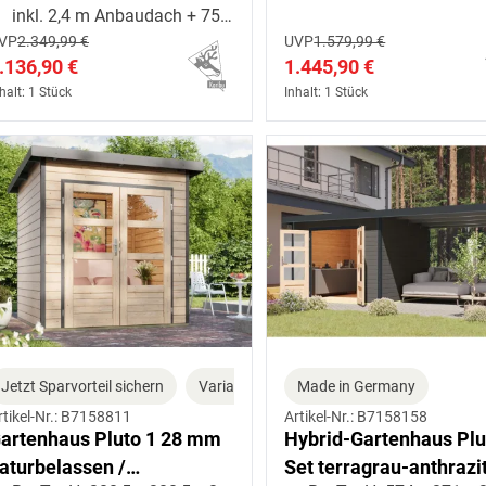
inkl. 2,4 m Anbaudach + 75 cm Anbauschrank
VP
2.349,99 €
UVP
1.579,99 €
.136,90 €
1.445,90 €
halt: 1 Stück
Inhalt: 1 Stück
Jetzt Sparvorteil sichern
Varianten
Made in Germany
rtikel-Nr.: B7158811
Artikel-Nr.: B7158158
artenhaus Pluto 1 28 mm
Hybrid-Gartenhaus Plu
aturbelassen /
Set terragrau-anthrazi