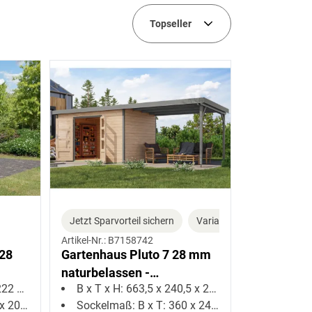
lung
Topseller
uweise
Jetzt Sparvorteil sichern
Varianten
Artikel-Nr.: B7158742
 28
Gartenhaus Pluto 7 28 mm
naturbelassen -
2 cm
B x T x H: 663,5 x 240,5 x 219 cm
graualuminium mit
00 cm
Sockelmaß: B x T: 360 x 240 cm
Anbaudach ca. 3 m breit