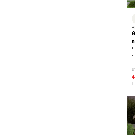
A
G
n
D
U
4
In