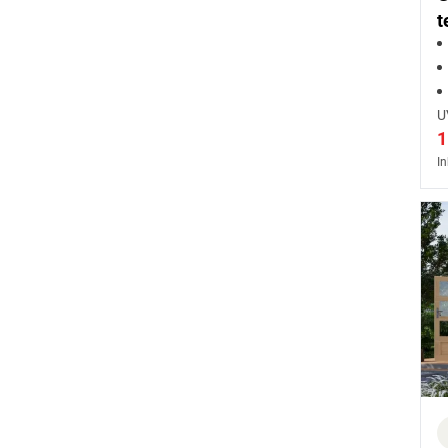
t
U
1
In