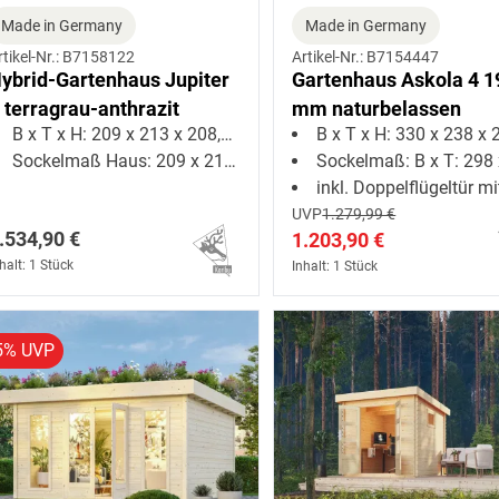
Made in Germany
Made in Germany
rtikel-Nr.: B7158122
Artikel-Nr.: B7154447
ybrid-Gartenhaus Jupiter
Gartenhaus Askola 4 1
 terragrau-anthrazit
mm naturbelassen
B x T x H: 209 x 213 x 208,5 cm
B x T x H: 330 x 238 x 21
Sockelmaß Haus: 209 x 213 cm
Sockelmaß: B x T: 298 x 2
inkl. Doppelflügeltür mit Lichtaussc
UVP
1.279,99 €
.534,90 €
1.203,90 €
halt: 1 Stück
Inhalt: 1 Stück
5% UVP