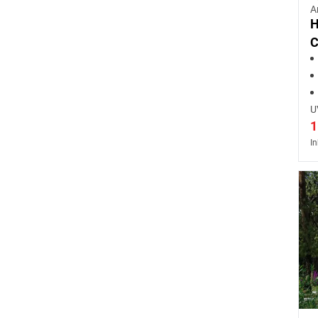
A
H
C
U
1
In