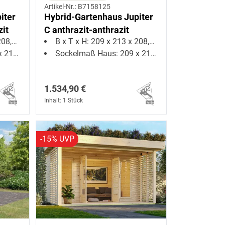
Artikel-Nr.: B7158125
iter
Hybrid-Gartenhaus Jupiter
zit
C anthrazit-anthrazit
5 cm
B x T x H: 209 x 213 x 208,5 cm
3 cm
Sockelmaß Haus: 209 x 213 cm
1.534,90 €
Inhalt: 1 Stück
-15% UVP