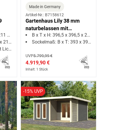
Made in Germany
Artikel-Nr.: B7158612
9
Gartenhaus Lily 38 mm
naturbelassen mit
1 cm
B x T x H: 396,5 x 396,5 x 238 cm
Dachbegrünung
13 cm
Sockelmaß: B x T: 393 x 393 cm
hnitten
UVP
5.799,99 €
4.919,90 €
Inhalt: 1 Stück
-15% UVP