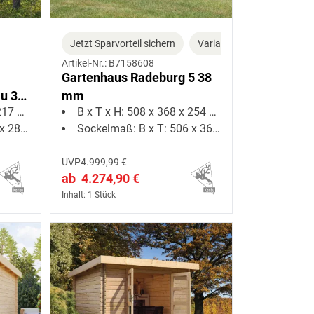
Jetzt Sparvorteil sichern
Varianten
Artikel-Nr.: B7158608
Gartenhaus Radeburg 5 38
u 3
mm
7 cm
B x T x H: 508 x 368 x 254 cm
82 cm
Sockelmaß: B x T: 506 x 366 cm
UVP
4.999,99 €
ab
4.274,90 €
Inhalt: 1 Stück