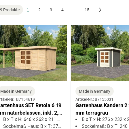
Türart
Serie
Sortiment
Oberflächenbehand
9 Produkte
1
2
3
4
...
15
Grundfläche (m²)
Breite (cm)
Tiefe (cm)
Ba
Made in Germany
Made in Germany
rtikel-Nr.: B7154619
Artikel-Nr.: B7155031
artenhaus SET Retola 6 19
Gartenhaus Kandern 2
m naturbelassen, inkl. 2,4
mm terragrau
B x T x H: 646 x 262 x 211 cm
B x T x H: 276 x 232 x 22
 Anbaudach +
Sockelmaß Haus: B x T: 373 x 242 cm
Sockelmaß: B x T: 240 x 2
nbauschrank