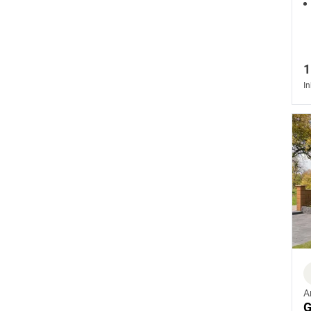
g
1
In
A
G