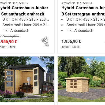
rtikel-Nr.: B7158137
Artikel-Nr.: B7158134
ybrid-Gartenhaus Jupiter
Hybrid-Gartenhaus Jup
 Set anthrazit-anthrazit
B Set terragrau-anthra
B x T x H: 438 x 213 x 208,5 cm
B x T x H: 438 x 213 x 208,
Sockelmaß Haus: 209 x 213 cm
Sockelmaß Haus: 209 x 21
inkl. Anbaudach
inkl. Anbaudach
VP
2.066,90 €
1.956,90 €
.956,90 €
Inhalt: 1 Stück
halt: 1 Stück