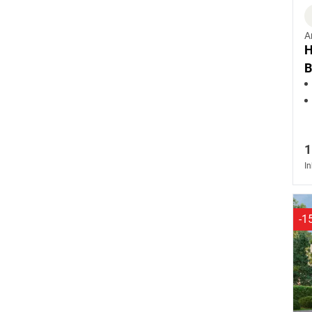
A
H
B
1
In
-1