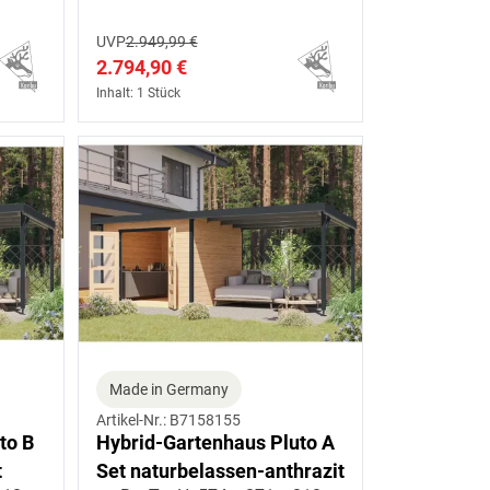
UVP
2.949,99 €
2.794,90 €
Inhalt: 1 Stück
Made in Germany
Artikel-Nr.: B7158155
to B
Hybrid-Gartenhaus Pluto A
t
Set naturbelassen-anthrazit