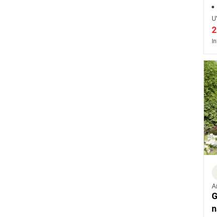
U
2
In
A
G
n