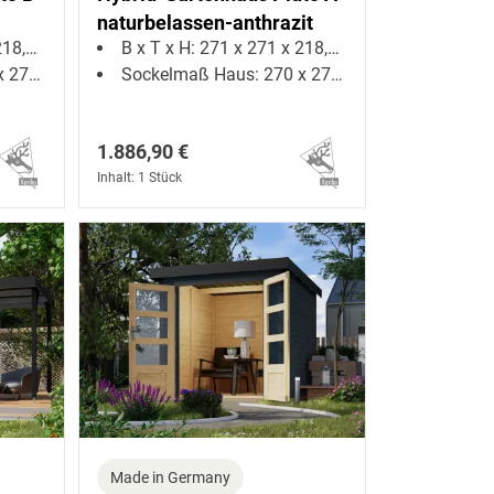
naturbelassen-anthrazit
5 cm
B x T x H: 271 x 271 x 218,5 cm
0 cm
Sockelmaß Haus: 270 x 270 cm
1.886,90 €
Inhalt: 1 Stück
Made in Germany