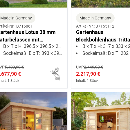
Made in Germany
Made in Germany
rtikel-Nr.: B7158611
Artikel-Nr.: B7155112
artenhaus Lotus 38 mm
Gartenhaus
aturbelassen mit
Blockbohlenhaus Tritta
B x T x H: 396,5 x 396,5 x 238 cm
B x T x H: 317 x 333 x 21
achbegrünung
38 mm naturbelassen
Sockelmaß: B x T: 393 x 393 cm
Sockelmaß: B x T: 282 x 2
VP
5.499,99 €
UVP
2.449,99 €
.677,90 €
2.217,90 €
halt: 1 Stück
Inhalt: 1 Stück