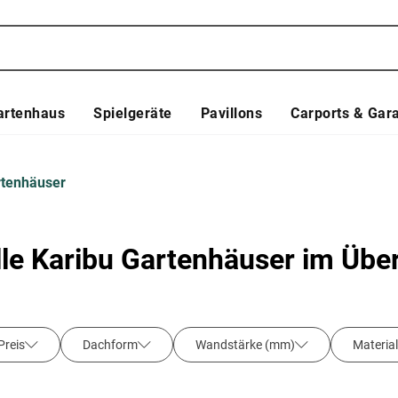
artenhaus
Spielgeräte
Pavillons
Carports & Gar
rtenhäuser
lle Karibu Gartenhäuser im Über
Preis
Dachform
Wandstärke (mm)
Material
Farbe
Fußboden
Raumanzahl
Fenster