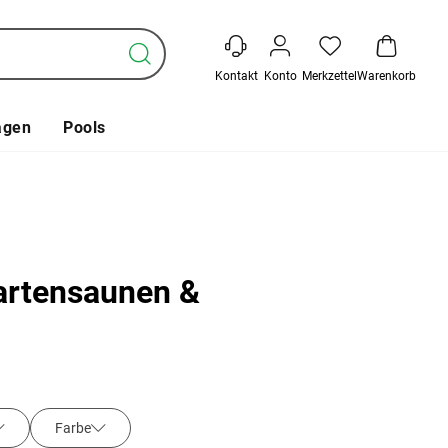
Kontakt
Konto
Merkzettel
Warenkorb
agen
Pools
artensaunen &
Farbe