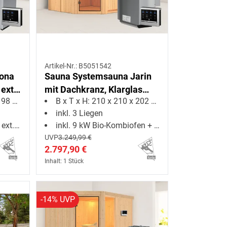
Artikel-Nr.: B5051542
iona
Sauna Systemsauna Jarin
 ext.
mit Dachkranz, Klarglas
8 cm
B x T x H: 210 x 210 x 202 cm
Ganzglastür + 9 kW Bio-
inkl. 3 Liegen
Kombiofen mit ext. Strg
uerung
inkl. 9 kW Bio-Kombiofen + ext. Steuerung
UVP
3.249,99 €
2.797,90 €
Inhalt: 1 Stück
-14% UVP