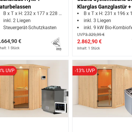
aturbelassen
Klarglas Ganzglastür +
B x T x H: 232 x 177 x 228 cm
B x T x H: 231 x 196 x 19
Bio-Kombiofen mit ext.
inkl. 2 Liegen
inkl. 3 Liegen
Steuergerät-Schutzkasten
inkl. 9 kW Bio-Kombiofen + ext. St
UVP
3.329,99 €
.664,90 €
2.862,90 €
halt: 1 Stück
Inhalt: 1 Stück
3% UVP
-13% UVP