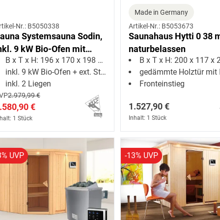
Made in Germany
rtikel-Nr.: B5050338
Artikel-Nr.: B5053673
auna Systemsauna Sodin,
Saunahaus Hytti 0 38
nkl. 9 kW Bio-Ofen mit
naturbelassen
B x T x H: 196 x 170 x 198 cm
B x T x H: 200 x 117 x 21
xterner Steuerung
inkl. 9 kW Bio-Ofen + ext. Steuerung
gedämmte Holztür mit Isolie
inkl. 2 Liegen
Fronteinstieg
VP
2.979,99 €
1.527,90 €
.580,90 €
Inhalt: 1 Stück
halt: 1 Stück
3% UVP
-13% UVP