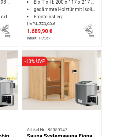
8 cm
B x T x H: 200 x 117 x 217 cm
gedämmte Holztür mit Isolierglas
uerung
Fronteinstieg
UVP
1.779,99 €
1.689,90 €
Inhalt: 1 Stück
-13% UVP
Artikel-Nr.: B5050147
obin
Sauna Systemsauna Fiona