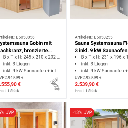
rtikel-Nr.: B5050056
Artikel-Nr.: B5050255
ystemsauna Gobin mit
Sauna Systemsauna F
achkranz, bronzierte
3 inkl. 9 kW Saunaofen
B x T x H: 245 x 210 x 202 cm
B x T x H: 231 x 196 x 19
anzglastür, inkl. 9 kW
Steuerung
inkl. 3 Liegen
inkl. 3 Liegen
aunaofen integr.
inkl. 9 kW Saunaofen + int. Steuerung
inkl. 9 kW Saunaofen + ext. Ste
teuerung
VP
2.949,99 €
UVP
2.929,99 €
.555,90 €
2.539,90 €
halt: 1 Stück
Inhalt: 1 Stück
5% UVP
-13% UVP