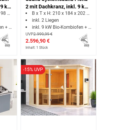
 9 kW
2 mit Dachkranz, inkl. 9 kW
8 cm
B x T x H: 210 x 184 x 202 cm
 Strg
Bio-Kombiofen ext.
inkl. 2 Liegen
Steuerung
euerung
inkl. 9 kW Bio-Kombiofen + ext. Steuerung
UVP
2.999,99 €
2.596,90 €
Inhalt: 1 Stück
-15% UVP