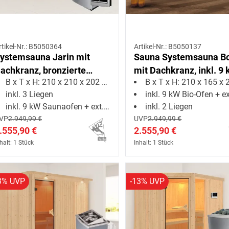
rtikel-Nr.: B5050364
Artikel-Nr.: B5050137
ystemsauna Jarin mit
Sauna Systemsauna B
achkranz, bronzierte
mit Dachkranz, inkl. 9
B x T x H: 210 x 210 x 202 cm
B x T x H: 210 x 165 x 20
anzglastür, inkl. 9 kW
Bio-Ofen mit externer
inkl. 3 Liegen
inkl. 9 kW Bio-Ofen + ext. Ste
aunaofen ext. Steuerung
Steuerung
inkl. 9 kW Saunaofen + ext. Steuerung
inkl. 2 Liegen
VP
2.949,99 €
UVP
2.949,99 €
.555,90 €
2.555,90 €
halt: 1 Stück
Inhalt: 1 Stück
3% UVP
-13% UVP