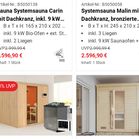
rtikel-Nr.: B5050138
Artikel-Nr.: B5050058
auna Systemsauna Carin
Systemsauna Malin mi
it Dachkranz, inkl. 9 kW
Dachkranz, bronzierte
B x T x H: 165 x 210 x 202 cm
B x T x H: 245 x 210 x 20
io-Ofen mit externer
Ganzglastür, inkl. 9 kW
inkl. 9 kW Bio-Ofen + ext. Steuerung
inkl. 3 Liegen
teuerung
Saunaofen integr.
inkl. 2 Liegen
inkl. 9 kW Saunaofen + int. Ste
Steuerung
VP
2.999,99 €
UVP
2.999,99 €
.596,90 €
2.596,90 €
halt: 1 Stück
Inhalt: 1 Stück
3% UVP