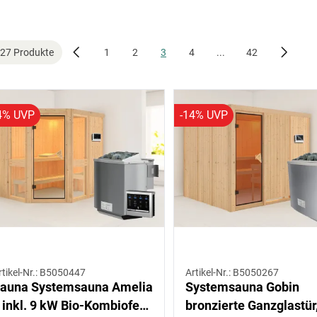
Raumanzahl
Fenster
Türart
Saunaofen
Steuerung
Dachkranz
Einstieg
Personenan
27 Produkte
1
2
3
4
...
42
Anschluss
Sortiment
Oberflächenbehandlung
Bauweise
Grundfläche (m²)
4% UVP
-14% UVP
rtikel-Nr.: B5050447
Artikel-Nr.: B5050267
auna Systemsauna Amelia
Systemsauna Gobin
 inkl. 9 kW Bio-Kombiofen
bronzierte Ganzglastür,