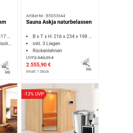
Artikel-Nr.: B5053644
 mm
Sauna Askja naturbelassen
7 cm
B x T x H: 216 x 234 x 198 cm
rglas
inkl. 3 Liegen
Rückenlehnen
UVP
2.949,99 €
2.555,90 €
Inhalt: 1 Stück
-13% UVP