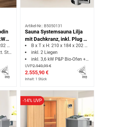
Artikel-Nr.: B5050131
odin
Sauna Systemsauna Lilja
 kW
mit Dachkranz, inkl. Plug &
2 cm
B x T x H: 210 x 184 x 202 cm
Play Bio-Ofen externe
uerung
inkl. 2 Liegen
Steuerung
inkl. 3,6 kW P&P Bio-Ofen + ext. Steuerung
UVP
2.949,99 €
2.555,90 €
Inhalt: 1 Stück
-14% UVP