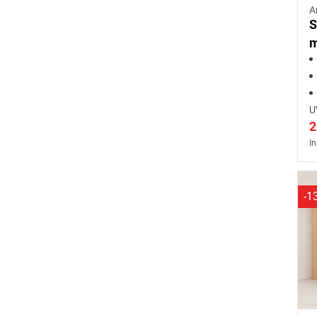
A
S
m
B
S
U
2
In
-1