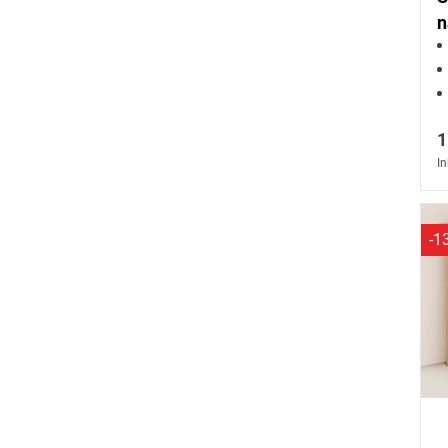
n
1
In
-1