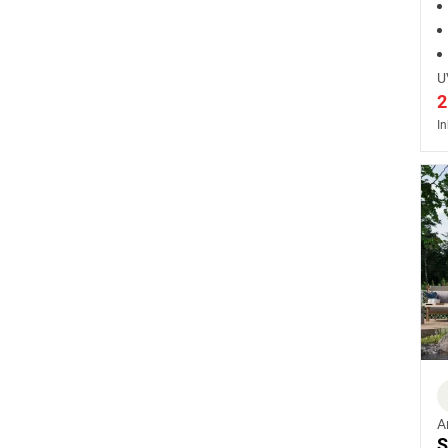
e
U
2
In
A
S