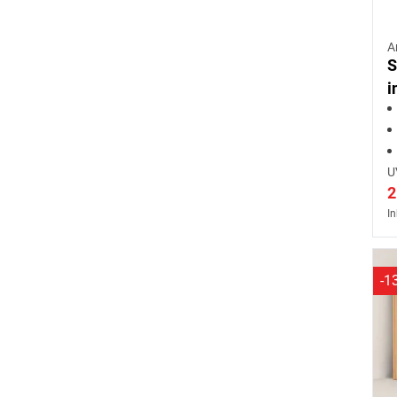
A
S
i
e
U
2
In
-1