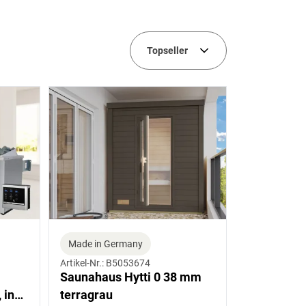
Vorraum
zahl
Serie
Topseller
Holzart
Made in Germany
Artikel-Nr.: B5053674
Saunahaus Hytti 0 38 mm
 inkl.
terragrau