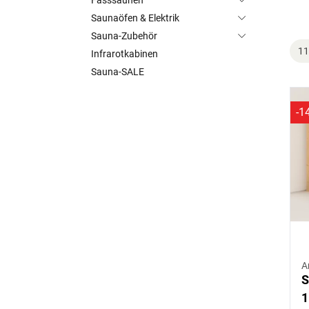
Fasssaunen
Saunaöfen & Elektrik
Sauna-Zubehör
11
Infrarotkabinen
Sauna-SALE
-1
A
S
1