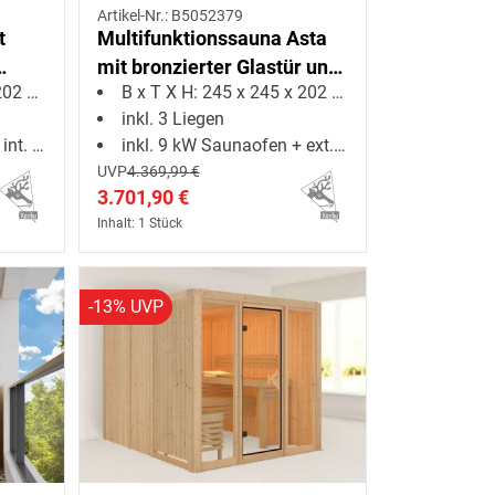
Artikel-Nr.: B5052379
t
Multifunktionssauna Asta
mit bronzierter Glastür und
2 cm
B x T X H: 245 x 245 x 202 cm
Dachkranz + 9 kW
inkl. 3 Liegen
Saunaofen ext. Strg.
uerung
inkl. 9 kW Saunaofen + ext. Steuerung
UVP
4.369,99 €
3.701,90 €
Inhalt: 1 Stück
-13% UVP