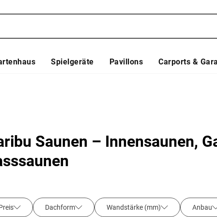
artenhaus
Spielgeräte
Pavillons
Carports & Gar
aribu Saunen – Innensaunen, G
asssaunen
Preis
Dachform
Wandstärke (mm)
Anbau