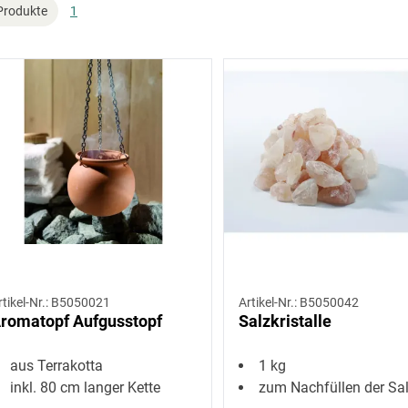
Produkte
1
rtikel-Nr.: B5050021
Artikel-Nr.: B5050042
romatopf Aufgusstopf
Salzkristalle
aus Terrakotta
1 kg
inkl. 80 cm langer Kette
zum Nachfüllen der Salzkristallleuchte oder Salzkristall 