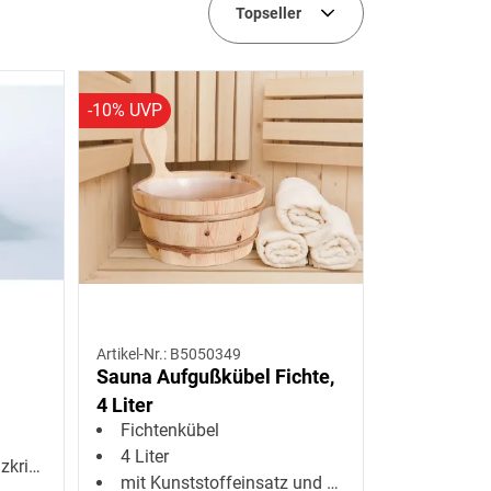
Topseller
-10% UVP
Artikel-Nr.: B5050349
Sauna Aufgußkübel Fichte,
4 Liter
Fichtenkübel
4 Liter
Vital Sole
mit Kunststoffeinsatz und verzinkten Bandeisenstreifen