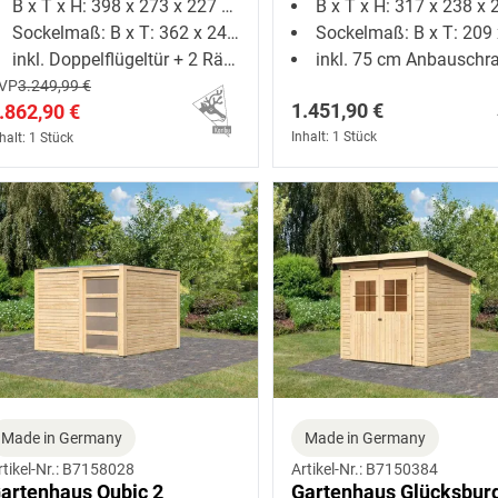
B x T x H: 398 x 273 x 227 cm
B x T x H: 317 x 238 x 21
erragrau
Anbauschrank
Sockelmaß: B x T: 362 x 242 cm
Sockelmaß: B x T: 209 x 2
inkl. Doppelflügeltür + 2 Räume
inkl. 75 cm Anbauschr
VP
3.249,99 €
1.451,90 €
.862,90 €
Inhalt: 1 Stück
halt: 1 Stück
Made in Germany
Made in Germany
rtikel-Nr.: B7158028
Artikel-Nr.: B7150384
artenhaus Qubic 2
Gartenhaus Glücksbur