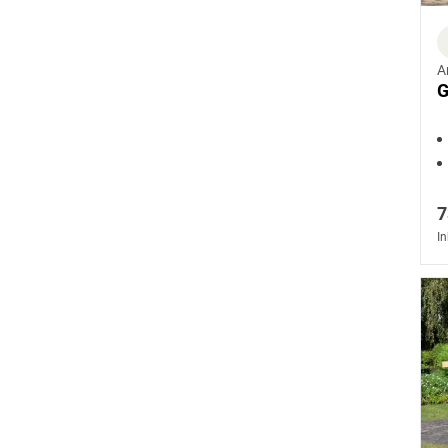
A
G
7
In