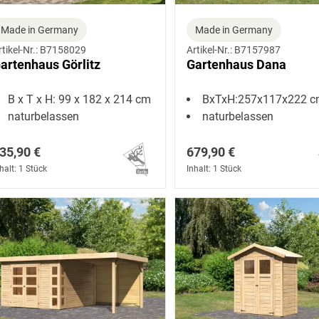
Made in Germany
Made in Germany
rtikel-Nr.: B7158029
Artikel-Nr.: B7157987
artenhaus Görlitz
Gartenhaus Dana
B x T x H: 99 x 182 x 214 cm
BxTxH:257x117x222 
naturbelassen
naturbelassen
35,90 €
679,90 €
halt: 1 Stück
Inhalt: 1 Stück