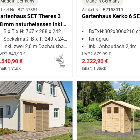
Made in Germany
Made in Germany
rtikel-Nr.: B7157851
Artikel-Nr.: B7158019
artenhaus SET Theres 3
Gartenhaus Kerko 6 S
8 mm naturbelassen inkl.
B x T x H: 767 x 288 x 242 cm
BxTxH:302x306x216 
wei 2,6 m
Sockelmaß: B x T: 240 x 240 cm
terragrau
achausbauelemente
inkl. zwei 2,6 m Dachausbauelemente
inkl. Anbaudach 2,4m
VP
2.849,99 €
UVP
2.579,99 €
.540,90 €
2.322,90 €
halt: 1 Stück
Inhalt: 1 Stück