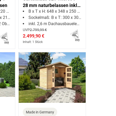
ssen
28 mm naturbelassen inkl.
0 cm
B x T x H: 648 x 348 x 250 cm
2,6 m Dachausbauelement
13 cm
Sockelmaß: B x T: 300 x 300 cm
ichter
inkl. 2,6 m Dachausbauelement
UVP
2.799,99 €
2.499,90 €
Inhalt: 1 Stück
Made in Germany