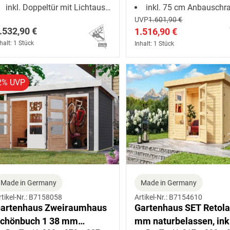
inkl. Doppeltür mit Lichtausschnitten + 1 Oberlicht
inkl. 75 cm Anbauschr
UVP
1.601,90 €
.532,90 €
1.516,90 €
halt: 1 Stück
Inhalt: 1 Stück
2% UVP
Made in Germany
Made in Germany
rtikel-Nr.: B7158058
Artikel-Nr.: B7154610
artenhaus Zweiraumhaus
Gartenhaus SET Retola
chönbuch 1 38 mm
mm naturbelassen, ink