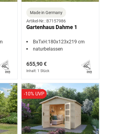
Made in Germany
Artikel-Nr.: B7157986
Gartenhaus Dahme 1
cm
BxTxH:180x123x219 cm
naturbelassen
655,90 €
Inhalt: 1 Stück
-10% UVP