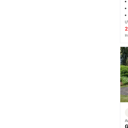
t
U
2
In
A
G