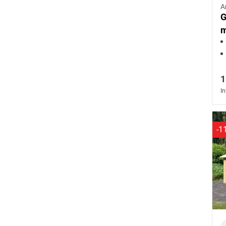
A
G
m
1
In
-1