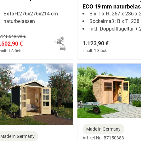
ECO 19 mm naturbela
BxTxH:276x276x214 cm
B x T x H: 267 x 236 x 22
naturbelassen
Sockelmaß: B x T: 238 x 2
inkl. Doppelflügeltür + 2 Oberl
VP
1.649,99 €
1.123,90 €
.502,90 €
Inhalt: 1 Stück
halt: 1 Stück
Made in Germany
Made in Germany
Artikel-Nr.: B7150383