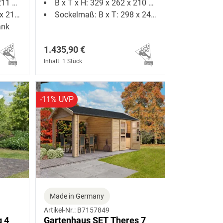
1 cm
B x T x H: 329 x 262 x 210 cm
13 cm
Sockelmaß: B x T: 298 x 242 cm
ank
1.435,90 €
Inhalt: 1 Stück
-11% UVP
Made in Germany
Artikel-Nr.: B7157849
g 4
Gartenhaus SET Theres 7