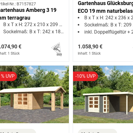
Gartenhaus Glücksbur
rtikel-Nr.: B7157827
artenhaus Amberg 3 19
ECO 19 mm naturbela
m terragrau
B x T x H: 242 x 236 x 22
B x T x H: 272 x 210 x 209 cm
Sockelmaß: B x T: 209 x 2
Sockelmaß: B x T: 242 x 182 cm
inkl. Doppelflügeltür + 2 Oberl
.074,90 €
1.058,90 €
halt: 1 Stück
Inhalt: 1 Stück
1% UVP
-10% UVP