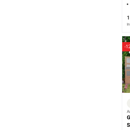
1
In
-1
A
G
S