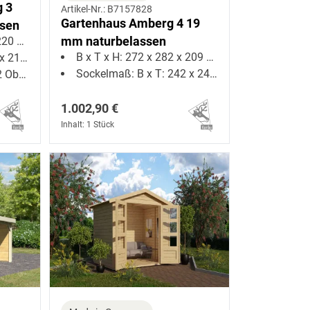
g 3
Artikel-Nr.: B7157828
Gartenhaus Amberg 4 19
ssen
mm naturbelassen
0 cm
B x T x H: 272 x 282 x 209 cm
13 cm
Sockelmaß: B x T: 242 x 242 cm
ichter
1.002,90 €
Inhalt: 1 Stück