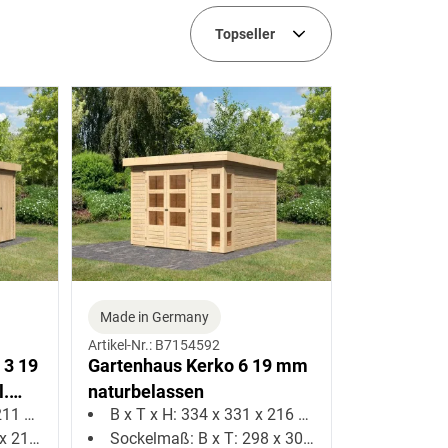
Breite (cm)
Topseller
Made in Germany
Artikel-Nr.: B7154592
 3 19
Gartenhaus Kerko 6 19 mm
l.
naturbelassen
1 cm
B x T x H: 334 x 331 x 216 cm
13 cm
Sockelmaß: B x T: 298 x 302 cm