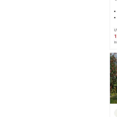
U
1
In