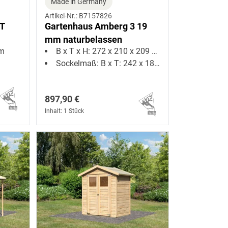
Made in Germany
Artikel-Nr.: B7157826
ET
Gartenhaus Amberg 3 19
mm naturbelassen
cm
B x T x H: 272 x 210 x 209 cm
Sockelmaß: B x T: 242 x 182 cm
897,90 €
Inhalt: 1 Stück