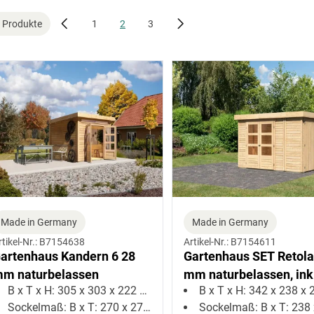
Sortiment
Oberflächenbehandlung
Grundfläche (m²)
 Produkte
1
2
3
Tiefe (cm)
Bauweise
Made in Germany
Made in Germany
rtikel-Nr.: B7154638
Artikel-Nr.: B7154611
artenhaus Kandern 6 28
Gartenhaus SET Retola
m naturbelassen
mm naturbelassen, ink
B x T x H: 305 x 303 x 222 cm
B x T x H: 342 x 238 x 21
Anbauschrank
Sockelmaß: B x T: 270 x 270 cm
Sockelmaß: B x T: 238 x 2