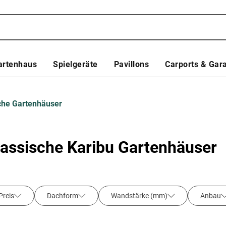
artenhaus
Spielgeräte
Pavillons
Carports & Gar
che Gartenhäuser
lassische Karibu Gartenhäuser
Preis
Dachform
Wandstärke (mm)
Anbau
Fußboden
Raumanzahl
Fenster
Türart